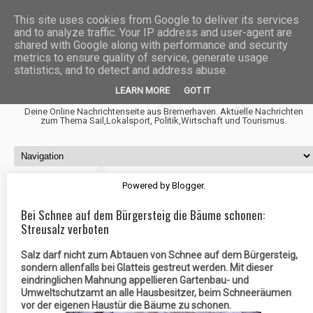
This site uses cookies from Google to deliver its services
and to analyze traffic. Your IP address and user-agent are
shared with Google along with performance and security
metrics to ensure quality of service, generate usage
statistics, and to detect and address abuse.
Fischtown News
LEARN MORE
GOT IT
Deine Online Nachrichtenseite aus Bremerhaven. Aktuelle Nachrichten
zum Thema Sail,Lokalsport, Politik,Wirtschaft und Tourismus.
Powered by
Blogger
.
Bei Schnee auf dem Bürgersteig die Bäume schonen:
Streusalz verboten
Salz darf nicht zum Abtauen von Schnee auf dem Bürgersteig,
sondern allenfalls bei Glatteis gestreut werden. Mit dieser
eindringlichen Mahnung appellieren Gartenbau- und
Umweltschutzamt an alle Hausbesitzer, beim Schneeräumen
vor der eigenen Haustür die Bäume zu schonen.