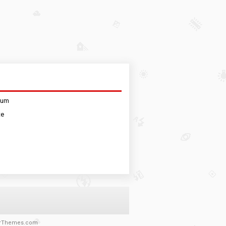
sum
te
rThemes.com