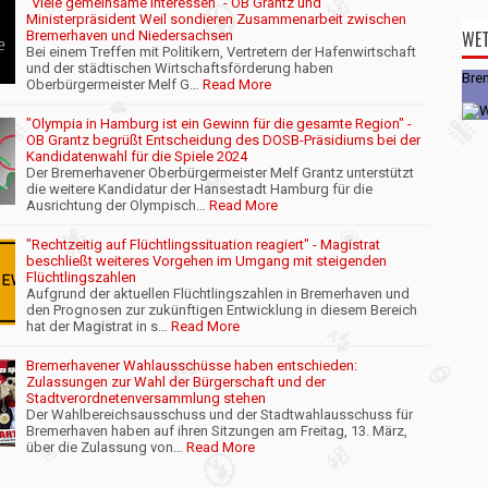
"Viele gemeinsame Interessen" - OB Grantz und
Ministerpräsident Weil sondieren Zusammenarbeit zwischen
WE
Bremerhaven und Niedersachsen
Bei einem Treffen mit Politikern, Vertretern der Hafenwirtschaft
und der städtischen Wirtschaftsförderung haben
Bre
Oberbürgermeister Melf G…
Read More
"Olympia in Hamburg ist ein Gewinn für die gesamte Region" -
OB Grantz begrüßt Entscheidung des DOSB-Präsidiums bei der
Kandidatenwahl für die Spiele 2024
Der Bremerhavener Oberbürgermeister Melf Grantz unterstützt
die weitere Kandidatur der Hansestadt Hamburg für die
Ausrichtung der Olympisch…
Read More
"Rechtzeitig auf Flüchtlingssituation reagiert" - Magistrat
beschließt weiteres Vorgehen im Umgang mit steigenden
Flüchtlingszahlen
Aufgrund der aktuellen Flüchtlingszahlen in Bremerhaven und
den Prognosen zur zukünftigen Entwicklung in diesem Bereich
hat der Magistrat in s…
Read More
Bremerhavener Wahlausschüsse haben entschieden:
Zulassungen zur Wahl der Bürgerschaft und der
Stadtverordnetenversammlung stehen
Der Wahlbereichsausschuss und der Stadtwahlausschuss für
Bremerhaven haben auf ihren Sitzungen am Freitag, 13. März,
über die Zulassung von…
Read More