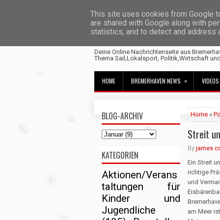
This site uses cookies from Google to 
are shared with Google along with per
statistics, and to detect and address
Fischtown News
Deine Online Nachrichtenseite aus Bremerha
Thema Sail,Lokalsport, Politik,Wirtschaft un
»
HOME
BREMERHAVEN NEWS
VIDEOS
BLOG-ARCHIV
Home
»
Po
Streit u
By
james c
KATEGORIEN
Ein Streit u
richtige Pr
Aktionen/Verans
und Vermar
taltungen für
Eisbärenba
Kinder und
Bremerhav
Jugendliche
am Meer is