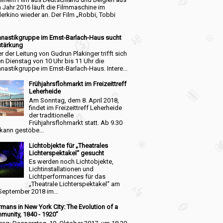
 Jahr 2016 läuft die Filmmaschine im
erkino wieder an. Der Film „Robbi, Tobbi
nastikgruppe im Ernst-Barlach-Haus sucht
stärkung
r der Leitung von Gudrun Plakinger trifft sich
n Dienstag von 10 Uhr bis 11 Uhr die
astikgruppe im Ernst-Barlach-Haus. Intere...
Frühjahrsflohmarkt im Freizeittreff
Leherheide
Am Sonntag, dem 8. April 2018,
findet im Freizeittreff Leherheide
der traditionelle
Frühjahrsflohmarkt statt. Ab 9.30
kann gestöbe...
Lichtobjekte für „Theatrales
Lichterspektakel“ gesucht
Es werden noch Lichtobjekte,
Lichtinstallationen und
Lichtperformances für das
„Theatrale Lichterspektakel“ am
September 2018 im...
mans in New York City: The Evolution of a
munity, 1840 - 1920”