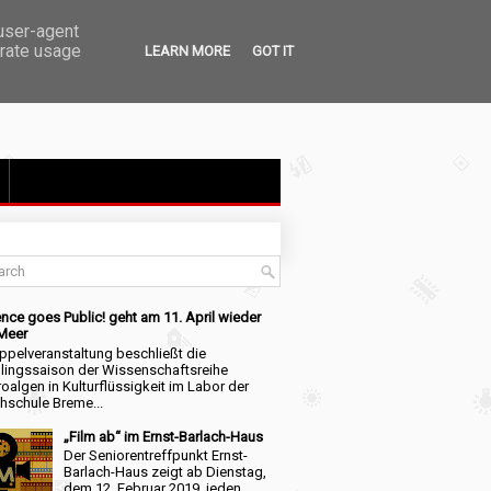
 user-agent
erate usage
LEARN MORE
GOT IT
nce goes Public! geht am 11. April wieder
 Meer
ppelveranstaltung beschließt die
hlingssaison der Wissenschaftsreihe
oalgen in Kulturflüssigkeit im Labor der
hschule Breme...
„Film ab“ im Ernst-Barlach-Haus
Der Seniorentreffpunkt Ernst-
Barlach-Haus zeigt ab Dienstag,
dem 12. Februar 2019, jeden