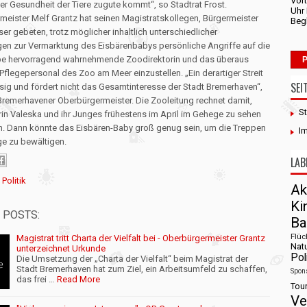
Vort
r Gesundheit der Tiere zugute kommt“, so Stadtrat Frost.
Uhr
eister Melf Grantz hat seinen Magistratskollegen, Bürgermeister
Begl
ser gebeten, trotz möglicher inhaltlich unterschiedlicher
en zur Vermarktung des Eisbärenbabys persönliche Angriffe auf die
be hervorragend wahrnehmende Zoodirektorin und das überaus
P
Pflegepersonal des Zoo am Meer einzustellen. „Ein derartiger Streit
SEI
ssig und fördert nicht das Gesamtinteresse der Stadt Bremerhaven“,
 Bremerhavener Oberbürgermeister. Die Zooleitung rechnet damit,
St
in Valeska und ihr Junges frühestens im April im Gehege zu sehen
n. Dann könnte das Eisbären-Baby groß genug sein, um die Treppen
I
ge zu bewältigen.
LAB
:
Politik
Ak
K
 POSTS:
Ba
Flüc
Magistrat tritt Charta der Vielfalt bei - Oberbürgermeister Grantz
Nat
unterzeichnet Urkunde
Poli
Die Umsetzung der „Charta der Vielfalt“ beim Magistrat der
Stadt Bremerhaven hat zum Ziel, ein Arbeitsumfeld zu schaffen,
Spon
das frei …
Read More
Tour
Ve