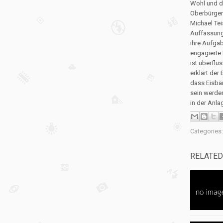
Wohl und de
Oberbürgerm
Michael Tei
Auffassung
ihre Aufga
engagierte 
ist überflü
erklärt der
dass Eisbär
sein werde
in der Anla
Categories
RELATED