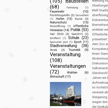
(105)
Baustellen
Meinung v
Oberbürger
(68)
Fahndung
(1)
Melf Grant
Feuerwehr
(10)
überflüssig
Flüchtlingshilfe
(5)
Gesundheit
Hafen
(13)
Kunst
(3)
(1)
Eisbärenba
Naturschutz
(15)
Bremerhav
öffentliche
Neueröffnung
(1)
Politik
(53)
amMeer wir
Hinweise
(14)
Sail 2020
(3)
Sail2015
(2)
Öffentlichk
Schule
(23)
Schiffahrt
(1)
präsentier
Sport
(11)
Sponsored post
(1)
dem Zoo am
Stadtverwaltung
(38)
Kompetenz v
Touristik
(9)
Streik
(3)
Veranstaltung
ihrem Team 
Abstimmung
(108)
Diskussione
Veranstaltungen
Selbstverst
(72)
Wahlen
(6)
Gleichwohl 
Wirtschaft
(17)
Jahren ein 
Aufmerksam
im Vorfeld 
verweist al
Steigerung
wegen des 
der Spekula