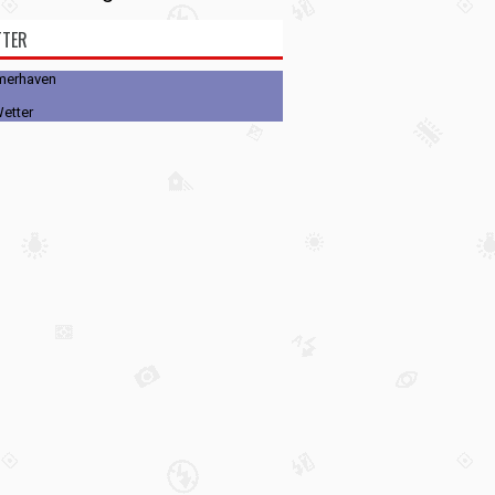
TTER
merhaven