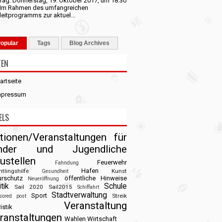
rag: Donnerstag, 19. Oktober 2017, um 18.30
 Im Rahmen des umfangreichen
eitprogramms zur aktuel...
opular
Tags
Blog Archives
TEN
artseite
mpressum
ELS
tionen/Veranstaltungen für
inder und Jugendliche
ustellen
Feuerwehr
Fahndung
Hafen
htlingshilfe
Kunst
Gesundheit
urschutz
öffentliche Hinweise
Neueröffnung
tik
Schule
Sail 2020
Sail2015
Schiffahrt
Stadtverwaltung
Sport
Streik
sored post
Veranstaltung
istik
ranstaltungen
Wahlen
Wirtschaft