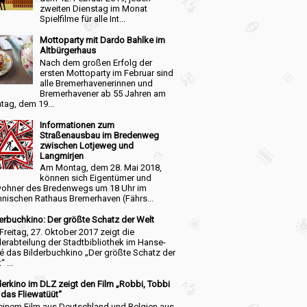
zweiten Dienstag im Monat
Spielfilme für alle Int...
Mottoparty mit Dardo Bahlke im
Altbürgerhaus
Nach dem großen Erfolg der
ersten Mottoparty im Februar sind
alle Bremerhavenerinnen und
Bremerhavener ab 55 Jahren am
tag, dem 19...
Informationen zum
Straßenausbau im Bredenweg
zwischen Lotjeweg und
Langmirjen
Am Montag, dem 28. Mai 2018,
können sich Eigentümer und
ohner des Bredenwegs um 18 Uhr im
hnischen Rathaus Bremerhaven (Fährs...
erbuchkino: Der größte Schatz der Welt
reitag, 27. Oktober 2017 zeigt die
erabteilung der Stadtbibliothek im Hanse-
é das Bilderbuchkino „Der größte Schatz der
 ...
erkino im DLZ zeigt den Film „Robbi, Tobbi
das Fliewatüüt“
 einem Film aus Deutschland und Belgien aus