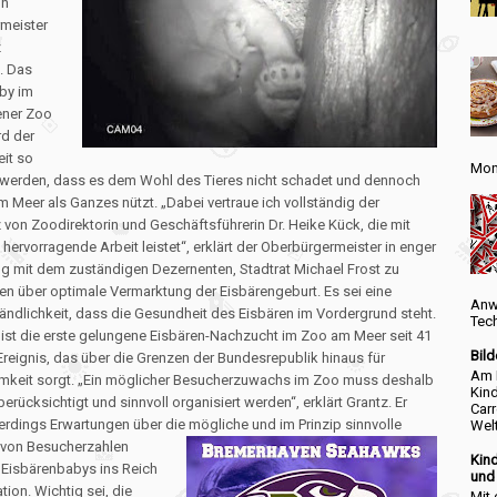
on
meister
z
. Das
by im
ener Zoo
d der
eit so
Mon
t werden, dass es dem Wohl des Tieres nicht schadet und dennoch
 Meer als Ganzes nützt.
„Dabei vertraue ich vollständig der
on Zoodirektorin und Geschäftsführerin Dr. Heike Kück, die mit
hervorragende Arbeit leistet“, erklärt der Oberbürgermeister in enger
 mit dem zuständigen Dezernenten, Stadtrat Michael Frost zu
n über optimale Vermarktung der Eisbärengeburt. Es sei eine
Anw
ändlichkeit, dass die Gesundheit des Eisbären im Vordergrund steht.
Tec
ist die erste gelungene Eisbären-Nachzucht im Zoo am Meer seit 41
Bild
Ereignis, das über die Grenzen der Bundesrepublik hinaus für
Am F
keit sorgt. „Ein möglicher Besucherzuwachs im Zoo muss deshalb
Kind
berücksichtigt und sinnvoll organisiert werden“, erklärt Grantz. Er
Carr
lerdings Erwartungen über die mögliche und im Prinzip sinnvolle
Welt“
 von Besucherzahlen
Kind
Eisbärenbabys ins Reich
und 
tion. Wichtig sei, die
Mit