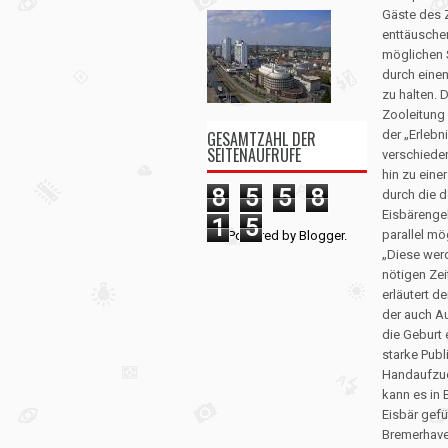
Gäste des 
enttäuschen
möglichen S
durch eine
zu halten. 
Zooleitung
GESAMTZAHL DER
der „Erleb
SEITENAUFRUFE
verschiede
hin zu eine
8
5
5
8
durch die d
Eisbärenge
1
5
parallel mög
Powered by
Blogger
.
„Diese wer
nötigen Ze
erläutert d
der auch A
die Geburt 
starke Pub
Handaufzuch
kann es in 
Eisbär gefü
Bremerhave