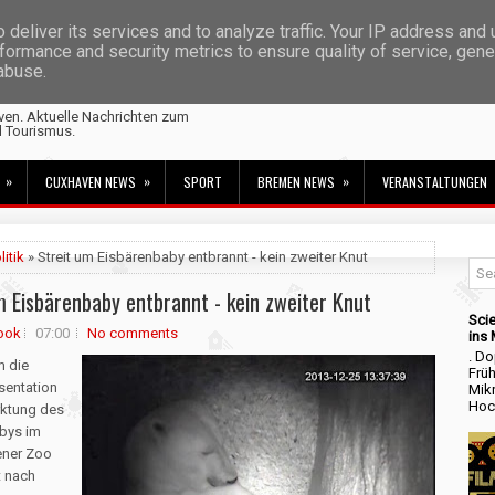
deliver its services and to analyze traffic. Your IP address and
formance and security metrics to ensure quality of service, gen
 abuse.
ven. Aktuelle Nachrichten zum
d Tourismus.
»
»
»
CUXHAVEN NEWS
SPORT
BREMEN NEWS
VERANSTALTUNGEN
litik
» Streit um Eisbärenbaby entbrannt - kein zweiter Knut
m Eisbärenbaby entbrannt - kein zweiter Knut
Scie
ook
07:00
No comments
ins
. Do
m die
Frü
äsentation
Mikr
Hoc
ktung des
bys im
ener Zoo
t nach