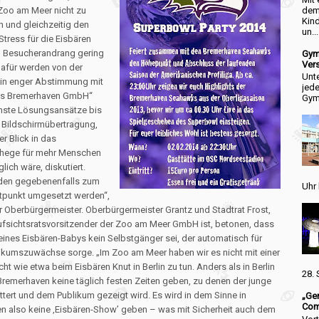
dem
Zoo am Meer nicht zu
Kind
 und gleichzeitig den
un...
tress für die Eisbären
n Besucherandrang gering
Gym
Ver
Dafür werden von der
Unte
 in enger Abstimmung mit
jede
nis Bremerhaven GmbH“
Gymn
nste Lösungsansätze bis
r Bildschirmübertragung,
er Blick in das
hege für mehr Menschen
lich wäre, diskutiert.
den gegebenenfalls zum
Uhr 
itpunkt umgesetzt werden“,
er Oberbürgermeister. Oberbürgermeister Grantz und Stadtrat Frost,
ufsichtsratsvorsitzender der Zoo am Meer GmbH ist, betonen, dass
eines Eisbären-Babys kein Selbstgänger sei, der automatisch für
likumszuwächse sorge. „Im Zoo am Meer haben wir es nicht mit einer
t wie etwa beim Eisbären Knut in Berlin zu tun. Anders als in Berlin
28. 
Bremerhaven keine täglich festen Zeiten geben, zu denen der junge
ttert und dem Publikum gezeigt wird. Es wird in dem Sinne in
„Ger
Com
n also keine ‚Eisbären-Show’ geben – was mit Sicherheit auch dem