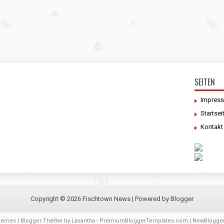
SEITEN
Impres
Startsei
Kontakt
Copyright ©
2026
Fischtown News
| Powered by
Blogger
hemes
| Blogger Theme by
Lasantha
-
PremiumBloggerTemplates.com
|
NewBlogge