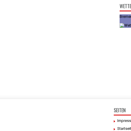
WETT
Breme
SEITEN
Impres
Startsei