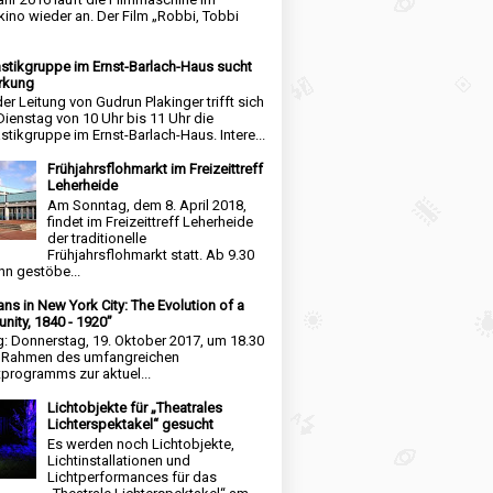
kino wieder an. Der Film „Robbi, Tobbi
tikgruppe im Ernst-Barlach-Haus sucht
rkung
der Leitung von Gudrun Plakinger trifft sich
Dienstag von 10 Uhr bis 11 Uhr die
tikgruppe im Ernst-Barlach-Haus. Intere...
Frühjahrsflohmarkt im Freizeittreff
Leherheide
Am Sonntag, dem 8. April 2018,
findet im Freizeittreff Leherheide
der traditionelle
Frühjahrsflohmarkt statt. Ab 9.30
nn gestöbe...
ns in New York City: The Evolution of a
ity, 1840 - 1920”
g: Donnerstag, 19. Oktober 2017, um 18.30
m Rahmen des umfangreichen
tprogramms zur aktuel...
Lichtobjekte für „Theatrales
Lichterspektakel“ gesucht
Es werden noch Lichtobjekte,
Lichtinstallationen und
Lichtperformances für das