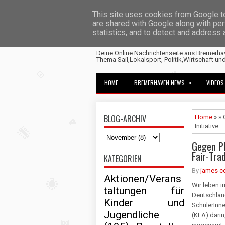
This site uses cookies from Google to 
are shared with Google along with per
statistics, and to detect and address
Fischtown News
Deine Online Nachrichtenseite aus Bremerha
Thema Sail,Lokalsport, Politik,Wirtschaft un
»
HOME
BREMERHAVEN NEWS
VIDEOS
BLOG-ARCHIV
Home
» » 
Initiative
Gegen Pl
Fair-Trad
KATEGORIEN
By
james c
Aktionen/Verans
Wir leben i
taltungen für
Deutschland
Kinder und
SchülerInn
Jugendliche
(KLA) darin