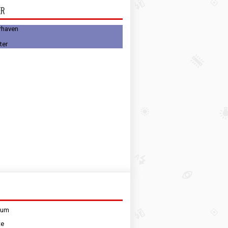
ER
rhaven
sum
te