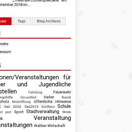
„Theatrale Lichterspektakel“ am
ptember 2018 im...
ular
Tags
Blog Archives
N
tseite
ressum
S
ionen/Veranstaltungen für
der und Jugendliche
tellen
Feuerwehr
Fahndung
Hafen
ingshilfe
Kunst
Gesundheit
chutz
öffentliche Hinweise
Neueröffnung
k
Schule
Sail 2020
Sail2015
Schiffahrt
Stadtverwaltung
Sport
Streik
ed post
Veranstaltung
ik
anstaltungen
Wahlen
Wirtschaft