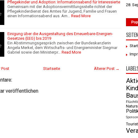
Pflegekinder und Adoption: Informationsabend für Interessierte
28. Se
Gemeinsam mit der Adoptionsvermittlungsstelle richtet der
Pflegekinderdienst des Amtes für Jugend, Familie und Frauen
einen Informationsabend aus. Am…
Read More
Pop
SEITE
Einigung über die Ausgestaltung des Erneuerbare-Energien-
Gesetzes (EEG) bis 2019
Ein Abstimmungsgespräch zwischen der Bundeskanzlerin
Star
Angela Merkel, dem Wirtschafts- und Energieminister Siegmar
Gabriel sowie den Ministerpr…
Read More
Imp
LABEL
 Post
Startseite
Älterer Post →
tare:
Akt
Kin
r veröffentlichen
Baus
Flüchtl
Naturs
Politi
Sponsor
Tourist
Ver