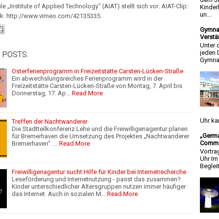
e „Institute of Applied Technology“ (AIAT) stellt sich vor: AIAT-Clip:
Kinder
un...
ink: http://www.vimeo.com/42135335.
Gymnas
Verstä
Unter 
jeden 
 POSTS:
Gymnas
Osterferienprogramm in Freizeitstätte Carsten-Lücken-Straße
Ein abwechslungsreiches Ferienprogramm wird in der
Freizeitstätte Carsten-Lücken-Straße von Montag, 7. April bis
Donnerstag, 17. Ap…
Read More
Uhr ka
Treffen der Nachtwanderer
Die Stadtteilkonferenz Lehe und die Freiwilligenagentur planen
„Germa
für Bremerhaven die Umsetzung des Projektes „Nachtwanderer
Commun
Bremerhaven“. …
Read More
Vortra
Uhr I
Beglei
Freiwilligenagentur sucht Hilfe für Kinder bei Internetrecherche
Leseförderung und Internetnutzung - passt das zusammen?
Kinder unterschiedlicher Altersgruppen nutzen immer häufiger
das Internet. Auch in sozialen M…
Read More