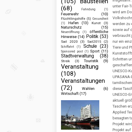
(105)
Baustellen
insgesamt z
unter Fair-
(68)
Fahndung
(1)
wird am Don
Feuerwehr
(10)
Volkshochsc
Flüchtlingshilfe
(5)
Gesundheit
Hafen
(13)
Kunst
(3)
(1)
werden zu 
Naturschutz
(15)
sowie auf d
öffentliche
Neueröffnung
(1)
verbraucht 
Politik
(53)
Hinweise
(14)
nur ein ein
Sail 2020
(3)
Sail2015
(2)
Schule
(23)
Schiffahrt
(1)
Tiere und P
Sport
(11)
Sponsored post
(1)
Kunststoff
Stadtverwaltung
(38)
Schritten u
Touristik
(9)
Streik
(3)
geschaffen
Veranstaltung
UNESCO-Kur
(108)
UPASANA-De
Veranstaltungen
tamilischen
(72)
Wahlen
(6)
diese Tasch
Wirtschaft
(17)
UNESCO-Emb
aktuell grö
Taschen erzi
Applied Te
besagten ta
Projekt wir
Projekt au