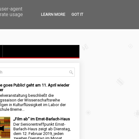
 user-agent
erate usage
LEARN MORE
GOT IT
e goes Public! geht am 11. April wieder
er
elveranstaltung beschließt die
ngssaison der Wissenschaftsreihe
lgen in Kulturflüssigkeit im Labor der
hule Breme...
„Film ab“ im Ernst-Barlach-Haus
Der Seniorentreffpunkt Ernst-
Barlach-Haus zeigt ab Dienstag,
dem 12. Februar 2019, jeden
zweiten Dienstag im Monat