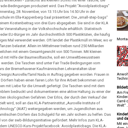
u entwickeln - zunächst als kleinem Schritt mit einer Tasche, die
Trade-Bedingungen produziert wird. Das Projekt "Avoidplasticbags"
nerstag, 28. November, von 13.15 Uhr bis 14.50 Uhr in der
hule im Ella-Kappenberg-Saal präsentiert. Die „small-step-bags“
einem Kostenbeitrag von drei Euro abgegeben. Sie sind in der KLA
er Veranstaltung in der Volkshochschule erhältlich. Statistisch
jeder EU-Bürger im Jahr durchschnittlich 500 Plastiktüten, die häufig
Montag
ziges Mal verwendet werden. Oft landet der Plastikmüll im Meer, wo er
flanzen belastet. Allein im Mittelmeer treiben rund 250 Milliarden
teilchen mit einem Gesamtgewicht von 500 Tonnen. Mit kleinen
nd mit Hilfe der Baumwolltasche, soll ein Umweltbewusstsein
 werden. Die Taschen sind unter Fair Trade Bedingungen vom
s der Bremerhavener Kaufmännischen Lehranstalten über
Anwoh
sign/Auroville/Tamil Nadu in Auftrag gegeben worden. Frauen in
Techni
 Dörfern haben einen fairen Lohn für ihre Arbeit bekommen und
en mit Liebe für die Umwelt gefertigt. Die Taschen sind mit dem
Bilder
lem bedruckt und dokumentieren eine aktive Haltung zu einer der
Am Fre
Kinder
ßten ökologischen Gefahren. Der Erlös, der durch den Verkauf der
Carré 
elt wird, soll an das KLA-Partnerinstitut „Auroville Institute of
Welt“ ..
chnology“ (AIAT) weitergegeben werden, um Jugendlichen aus
Kinder
milischen Dörfern das Schulgeld für ein Jahr sichern zu helfen. Das
und da
d von der swb-Bildungsinitiative gefördert. Mehr Infos zum KLA-
Mit ei
f dem UNESCO-Kurs-Projektfacebook: Avoidplasticbags. Die KLA-
dem Ja