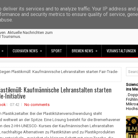
deliver its services and to analyze traffic. Your IP address and
formance and security metrics to ensure quality of service, gen
 abuse.
ven. Aktuelle Nachrichten zum
d Tourismus.
»
»
»
CUXHAVEN NEWS
SPORT
BREMEN NEWS
VERANSTALTUNGEN
Gegen Plastikmüll: Kaufmännische Lehranstalten starten Fair-Trade-
Scienc
astikmüll: Kaufmännische Lehranstalten starten
ins Me
e-Initiative
. Dopp
Frühli
Mikroa
ook
07:42
No comments
Hochsc
m Plastikzeitalter. Bei der Plastiktütenverschwendung steht
 weltweit an der Spitze. Eine Lösung besteht für die Bremerhavener
en des 2-HH-UNESCO- Kurses der Kaufmännischen Lehranstalten
, nachhaltige Alternativen zu Plastiktüten und zu Plastikprodukten