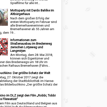
Spielfilme für alle Int...
Mottoparty mit Dardo Bahlke im
Altbürgerhaus
Nach dem großen Erfolg der
ersten Mottoparty im Februar sind
alle Bremerhavenerinnen und
Bremerhavener ab 55 Jahren am
, dem 19...
Informationen zum
Straßenausbau im Bredenweg
zwischen Lotjeweg und
Langmirjen
Am Montag, dem 28. Mai 2018,
können sich Eigentümer und
ner des Bredenwegs um 18 Uhr im
schen Rathaus Bremerhaven (Fährs...
buchkino: Der größte Schatz der Welt
itag, 27. Oktober 2017 zeigt die
abteilung der Stadtbibliothek im Hanse-
das Bilderbuchkino „Der größte Schatz der
.
kino im DLZ zeigt den Film „Robbi, Tobbi
s Fliewatüüt“
nem Film aus Deutschland und Belgien aus
hr 2016 läuft die Filmmaschine im