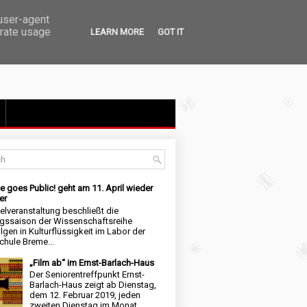
 user-agent
erate usage
LEARN MORE
GOT IT
e goes Public! geht am 11. April wieder
er
elveranstaltung beschließt die
ngssaison der Wissenschaftsreihe
lgen in Kulturflüssigkeit im Labor der
hule Breme...
„Film ab“ im Ernst-Barlach-Haus
Der Seniorentreffpunkt Ernst-
Barlach-Haus zeigt ab Dienstag,
dem 12. Februar 2019, jeden
zweiten Dienstag im Monat