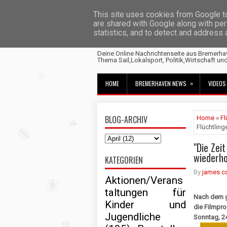
This site uses cookies from Google to 
are shared with Google along with per
statistics, and to detect and address
Fischtown News
Deine Online Nachrichtenseite aus Bremerha
Thema Sail,Lokalsport, Politik,Wirtschaft un
»
HOME
BREMERHAVEN NEWS
VIDEOS
BLOG-ARCHIV
Home
»
Fl
Flüchtling
"Die Zei
wiederho
KATEGORIEN
By
james c
Aktionen/Verans
taltungen für
Nach dem g
Kinder und
die Filmpro
Jugendliche
Sonntag, 24