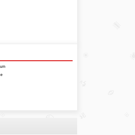
sum
te