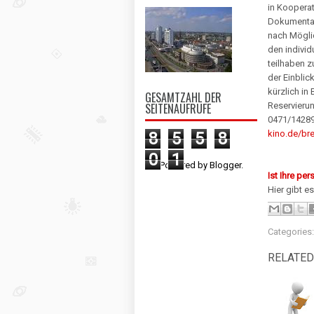
in Koopera
Dokumentar
nach Mögli
den individ
teilhaben z
der Einblic
kürzlich in
GESAMTZAHL DER
SEITENAUFRUFE
Reservieru
0471/14289
kino.de/b
8
5
5
8
0
1
Powered by
Blogger
.
Ist Ihre pe
Hier gibt es 
Categories
RELATED