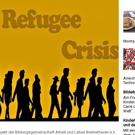
Montag
Anwoh
Techni
Bilder
Am Fre
Kinder
Carré 
Welt“ ..
Kinder
und da
Mit ei
ojekt der Bildungsgemeinschaft Arbeit und Leben Bremerhaven e.V.
dem Ja