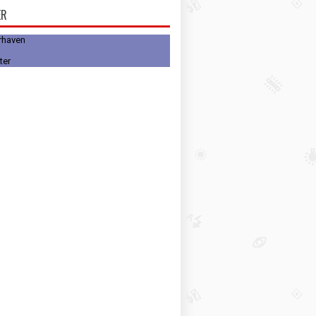
ER
rhaven