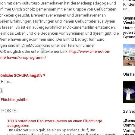
tion mit dem Kulturbüro Bremerhaven hat der Medienpädagoge und
Kinder
un...
filmer Ulrich Scholz gemeinsam mit einer Gruppe von Geflüchteten
chkeiten gesucht, Bremerhavenerinnen und Bremerhavener an
Gymnas
uellen Erfahrungen, Hoffnungen und Plänen Geflüchteter aus Syrien
Verstä
u lassen. So ist ein außergewöhnlicher Dokumentarfilm entstanden,
Unter 
jeden 
ke in das Leben und die Gedanken von Syrerinnen und Syrern gibt, die
Gymnas
 Bremerhaven angekommen sind. Der Eintritt beträgt fünf Euro.
ngen sind im CineMotion-Kino unter der Telefonnummer
2-0 möglich oder unter
http://www.cinemotion-
remerhaven/kinoprogramm/
Uhr ka
rsönliche SCHUFA negativ ?
Hilfe...
:
Flüchtlingshilfe
 POSTS:
28. Se
„Germa
100. kostenloser Benutzerausweis an einen Flüchtlinge
Commun
ausgegeben
Im Oktober 2015 gab es einen Spendenaufruf, um
Vortra
erwachsenen Flüchtlingen einen kostenlosen Benutzerausweis