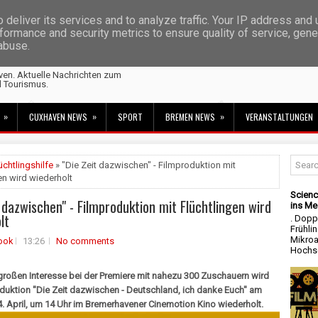
deliver its services and to analyze traffic. Your IP address and
formance and security metrics to ensure quality of service, gen
 abuse.
ven. Aktuelle Nachrichten zum
d Tourismus.
»
»
»
CUXHAVEN NEWS
SPORT
BREMEN NEWS
VERANSTALTUNGEN
üchtlingshilfe
» "Die Zeit dazwischen" - Filmproduktion mit
en wird wiederholt
Scienc
t dazwischen" - Filmproduktion mit Flüchtlingen wird
ins Me
lt
. Dopp
Frühli
Mikroa
ook
13:26
No comments
Hochsc
roßen Interesse bei der Premiere mit nahezu 300 Zuschauern wird
duktion "Die Zeit dazwischen - Deutschland, ich danke Euch" am
. April, um 14 Uhr im Bremerhavener Cinemotion Kino wiederholt.