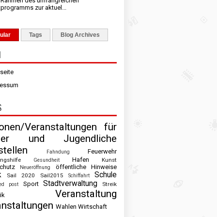
m Rahmen des umfangreichen
tprogramms zur aktuel...
ular
Tags
Blog Archives
N
tseite
ressum
S
ionen/Veranstaltungen für
der und Jugendliche
tellen
Feuerwehr
Fahndung
Hafen
ingshilfe
Kunst
Gesundheit
chutz
öffentliche Hinweise
Neueröffnung
k
Schule
Sail 2020
Sail2015
Schiffahrt
Stadtverwaltung
Sport
Streik
ed post
Veranstaltung
ik
anstaltungen
Wahlen
Wirtschaft