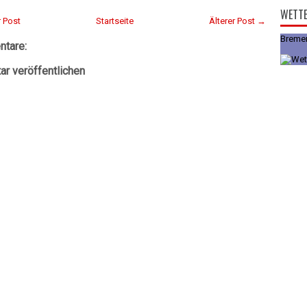
WETT
 Post
Startseite
Älterer Post →
Breme
tare:
r veröffentlichen