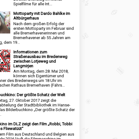
Spielfilme für alle Int...
Mottoparty mit Dardo Bahlke im
Altbürgerhaus
Nach dem großen Erfolg der
ersten Mottoparty im Februar sind
alle Bremerhavenerinnen und
Bremerhavener ab 55 Jahren am
, dem 19...
Informationen zum
Straßenausbau im Bredenweg
zwischen Lotjeweg und
Langmirjen
Am Montag, dem 28. Mai 2018,
können sich Eigentümer und
ner des Bredenwegs um 18 Uhr im
schen Rathaus Bremerhaven (Fährs...
buchkino: Der größte Schatz der Welt
itag, 27. Oktober 2017 zeigt die
abteilung der Stadtbibliothek im Hanse-
das Bilderbuchkino „Der größte Schatz der
.
kino im DLZ zeigt den Film „Robbi, Tobbi
s Fliewatüüt“
nem Film aus Deutschland und Belgien aus
hr 2016 läuft die Filmmaschine im