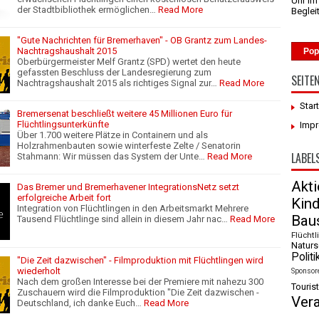
Uhr I
der Stadtbibliothek ermöglichen…
Read More
Beglei
"Gute Nachrichten für Bremerhaven" - OB Grantz zum Landes-
Nachtragshaushalt 2015
Pop
Oberbürgermeister Melf Grantz (SPD) wertet den heute
gefassten Beschluss der Landesregierung zum
SEITE
Nachtragshaushalt 2015 als richtiges Signal zur…
Read More
Star
Bremersenat beschließt weitere 45 Millionen Euro für
Flüchtlingsunterkünfte
Imp
Über 1.700 weitere Plätze in Containern und als
Holzrahmenbauten sowie winterfeste Zelte / Senatorin
LABEL
Stahmann: Wir müssen das System der Unte…
Read More
Akt
Das Bremer und Bremerhavener IntegrationsNetz setzt
erfolgreiche Arbeit fort
Kin
Integration von Flüchtlingen in den Arbeitsmarkt Mehrere
Baus
Tausend Flüchtlinge sind allein in diesem Jahr nac…
Read More
Flüchtl
Naturs
Politi
"Die Zeit dazwischen" - Filmproduktion mit Flüchtlingen wird
wiederholt
Sponsor
Nach dem großen Interesse bei der Premiere mit nahezu 300
Tourist
Zuschauern wird die Filmproduktion "Die Zeit dazwischen -
Ver
Deutschland, ich danke Euch…
Read More