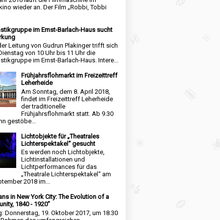
kino wieder an. Der Film „Robbi, Tobbi
tikgruppe im Ernst-Barlach-Haus sucht
rkung
der Leitung von Gudrun Plakinger trifft sich
Dienstag von 10 Uhr bis 11 Uhr die
tikgruppe im Ernst-Barlach-Haus. Intere...
Frühjahrsflohmarkt im Freizeittreff
Leherheide
Am Sonntag, dem 8. April 2018,
findet im Freizeittreff Leherheide
der traditionelle
Frühjahrsflohmarkt statt. Ab 9.30
nn gestöbe...
Lichtobjekte für „Theatrales
Lichterspektakel“ gesucht
Es werden noch Lichtobjekte,
Lichtinstallationen und
Lichtperformances für das
„Theatrale Lichterspektakel“ am
ptember 2018 im...
ns in New York City: The Evolution of a
ity, 1840 - 1920”
g: Donnerstag, 19. Oktober 2017, um 18.30