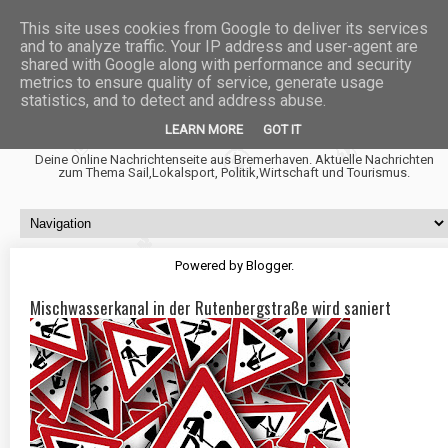
This site uses cookies from Google to deliver its services
and to analyze traffic. Your IP address and user-agent are
shared with Google along with performance and security
metrics to ensure quality of service, generate usage
statistics, and to detect and address abuse.
Fischtown News
LEARN MORE
GOT IT
Deine Online Nachrichtenseite aus Bremerhaven. Aktuelle Nachrichten
zum Thema Sail,Lokalsport, Politik,Wirtschaft und Tourismus.
Powered by
Blogger
.
Mischwasserkanal in der Rutenbergstraße wird saniert