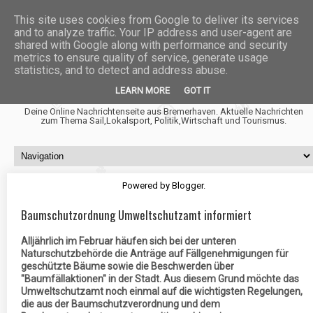
This site uses cookies from Google to deliver its services
and to analyze traffic. Your IP address and user-agent are
shared with Google along with performance and security
metrics to ensure quality of service, generate usage
statistics, and to detect and address abuse.
Fischtown News
LEARN MORE
GOT IT
Deine Online Nachrichtenseite aus Bremerhaven. Aktuelle Nachrichten
zum Thema Sail,Lokalsport, Politik,Wirtschaft und Tourismus.
Powered by
Blogger
.
Baumschutzordnung Umweltschutzamt informiert
Alljährlich im Februar häufen sich bei der unteren
Naturschutzbehörde die Anträge auf Fällgenehmigungen für
geschützte Bäume sowie die Beschwerden über
"Baumfällaktionen" in der Stadt. Aus diesem Grund möchte das
Umweltschutzamt noch einmal auf die wichtigsten Regelungen,
die aus der Baumschutzverordnung und dem