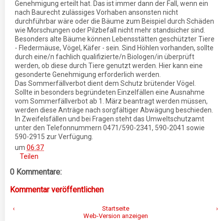
Genehmigung erteilt hat. Das ist immer dann der Fall, wenn ein
nach Baurecht zulässiges Vorhaben ansonsten nicht
durchführbar wäre oder die Bäume zum Beispiel durch Schäden
wie Morschungen oder Pilzbefall nicht mehr standsicher sind.
Besonders alte Bäume können Lebensstätten geschützter Tiere
- Fledermäuse, Vögel, Käfer - sein. Sind Höhlen vorhanden, sollte
durch eine/n fachlich qualifizierte/n Biologen/in überprüft
werden, ob diese durch Tiere genutzt werden. Hier kann eine
gesonderte Genehmigung erforderlich werden.
Das Sommerfällverbot dient dem Schutz brütender Vögel.
Sollte in besonders begründeten Einzelfällen eine Ausnahme
vom Sommerfällverbot ab 1. März beantragt werden müssen,
werden diese Anträge nach sorgfältiger Abwägung beschieden.
In Zweifelsfällen und bei Fragen steht das Umweltschutzamt
unter den Telefonnummern 0471/590-2341, 590-2041 sowie
590-2915 zur Verfügung.
um
06:37
Teilen
0 Kommentare:
Kommentar veröffentlichen
‹
Startseite
›
Web-Version anzeigen