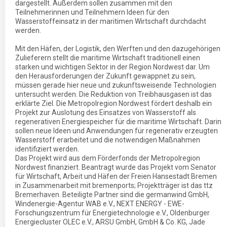
dargestellt. Außerdem sollen zusammen mit den
Teilnehmerinnen und Teilnehmern Ideen für den
Wasserstoffeinsatz in der maritimen Wirtschaft durchdacht
werden.
Mit den Häfen, der Logistik, den Werften und den dazugehörigen
Zulieferern stellt die maritime Wirtschaft traditionell einen
starken und wichtigen Sektor in der Region Nordwest dar. Um
den Herausforderungen der Zukunft gewappnet zu sein,
müssen gerade hier neue und zukunftsweisende Technologien
untersucht werden. Die Reduktion von Treibhausgasen ist das
erklärte Ziel. Die Metropolregion Nordwest fördert deshalb ein
Projekt zur Auslotung des Einsatzes von Wasserstoff als
regenerativen Energiespeicher für die maritime Wirtschaft. Darin
sollen neue Ideen und Anwendungen für regenerativ erzeugten
Wasserstoff erarbeitet und die notwendigen Maßnahmen
identifiziert werden.
Das Projekt wird aus dem Förderfonds der Metropolregion
Nordwest finanziert. Beantragt wurde das Projekt vom Senator
für Wirtschaft, Arbeit und Häfen der Freien Hansestadt Bremen
in Zusammenarbeit mit bremenports; Projektträger ist das ttz
Bremerhaven. Beteiligte Partner sind die germanwind GmbH,
Windenergie-Agentur WAB e.V., NEXT ENERGY - EWE-
Forschungszentrum für Energietechnologie e.V., Oldenburger
Energiecluster OLEC e.V., ARSU GmbH, GmbH & Co. KG, Jade