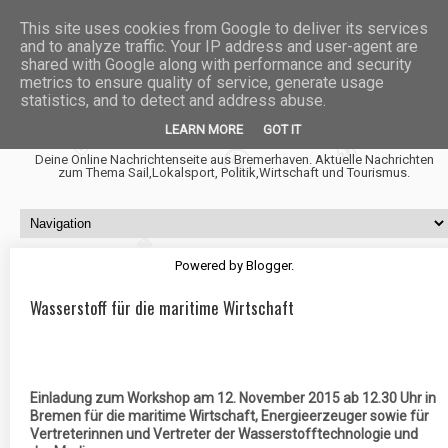
This site uses cookies from Google to deliver its services
and to analyze traffic. Your IP address and user-agent are
shared with Google along with performance and security
metrics to ensure quality of service, generate usage
statistics, and to detect and address abuse.
Fischtown News
LEARN MORE
GOT IT
Deine Online Nachrichtenseite aus Bremerhaven. Aktuelle Nachrichten
zum Thema Sail,Lokalsport, Politik,Wirtschaft und Tourismus.
Powered by
Blogger
.
Wasserstoff für die maritime Wirtschaft
Einladung zum Workshop am 12. November 2015 ab 12.30 Uhr in
Bremen für die maritime Wirtschaft, Energieerzeuger sowie für
Vertreterinnen und Vertreter der Wasserstofftechnologie und