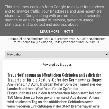
This site uses cookies from Google to deliver its services
and to analyze traffic. Your IP address and user-agent are
shared with Google along with performance and security
metrics to ensure quality of service, generate usage
statistics, and to detect and address abuse.
Fischtown News
LEARN MORE
GOT IT
Deine Online Nachrichtenseite aus Bremerhaven. Aktuelle Nachrichten
zum Thema Sail,Lokalsport, Politik,Wirtschaft und Tourismus.
Powered by
Blogger
.
Trauerbeflaggung an öffentlichen Gebäuden anlässlich der
Trauerfeier für die Absturz-Opfer des Germanwings-Fluges
Am Freitag, 17. April, findet im Kölner Dom die Trauerfeier des
Landes Nordrhein-Westfalen für die Opfer des
Flugzeugabsturzes in den französischen Alpen statt, bei dem
150 Menschen zu Tode gekommen sind. Aus diesem Anlass
wird an diesem Tag an den städtischen Gebäuden sowie
verschiedenen Einrichtungen in der Stadt Bremerhaven eine