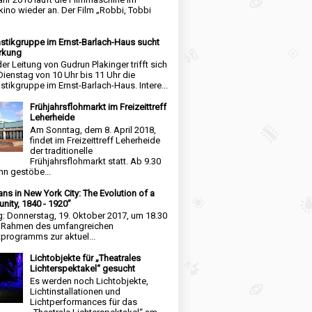
kino wieder an. Der Film „Robbi, Tobbi
tikgruppe im Ernst-Barlach-Haus sucht
rkung
der Leitung von Gudrun Plakinger trifft sich
Dienstag von 10 Uhr bis 11 Uhr die
tikgruppe im Ernst-Barlach-Haus. Intere...
Frühjahrsflohmarkt im Freizeittreff
Leherheide
Am Sonntag, dem 8. April 2018,
findet im Freizeittreff Leherheide
der traditionelle
Frühjahrsflohmarkt statt. Ab 9.30
nn gestöbe...
ns in New York City: The Evolution of a
ity, 1840 - 1920”
g: Donnerstag, 19. Oktober 2017, um 18.30
m Rahmen des umfangreichen
tprogramms zur aktuel...
Lichtobjekte für „Theatrales
Lichterspektakel“ gesucht
Es werden noch Lichtobjekte,
Lichtinstallationen und
Lichtperformances für das