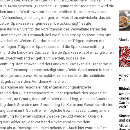
ht bekundet, die beiden Kreditinstitute zu fusionieren. Als Termin ist
ar 2014 vorgesehen. „Dieses neu zu gründende Kreditinstitut wird die
rken und die Wettbewerbsfähigkeit erhöhen. Nach intensiven und
n Verhandlungen ist es gelungen, ein Modell zu entwickeln, das die
 beider Sparkassen angemessen berücksichtigt“, sagte
eister Melf Grantz, der Vorsitzender des Verwaltungsrates der
remerhaven ist. Demnach soll die fusionierte Sparkasse ihren Sitz
Montag
ven haben. Weitere Standorte sollen in den Trägergebieten der
ner liegen. Träger der Sparkassen sind die Sparkassenstiftung
n und der Landkreis Cuxhaven. Beide Sparkassen sollen zu gleichen
einen Zweckverband eingebracht werden, sodass die
stiftung Bremerhaven und der Landkreis Cuxhaven als Träger mit je
an der Fusionssparkasse beteiligt sind. „Beide Sparkassen behalten
Anwoh
eidungskompetenz. Arbeitsplätze sollen nur über die natürliche
Techni
 abgebaut werden. Auf diese Art sichert
sparkasse als regionaler Arbeitgeber hochqualifizierte
Bilder
tze und den Qualitätsstandard im Finanzgeschäft des regionalen
Am Fre
Kinder
raums“, so Grantz, der großen Wert darauf legt, dass die Sparkasse
Carré 
tig durch Spenden und Sponsoring für Kultur und Gesellschaft eine
Welt“ ..
ung übernimmt. So soll eine mögliche Gewinnausschüttung an die
Kinder
stiftung für gemeinnützige Zwecke genutzt werden. Über die
und da
 der Gelder soll der Vorstand einvernehmlich mit dem
Mit ei
rat als Aufsichtsgremium entscheiden. „Auch hier wurde auf ein
dem Ja