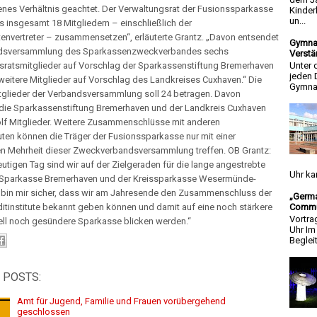
es Verhältnis geachtet. Der Verwaltungsrat der Fusionssparkasse
Kinder
un...
us insgesamt 18 Mitgliedern – einschließlich der
envertreter – zusammensetzen“, erläuterte Grantz. „Davon entsendet
Gymnas
ndsversammlung des Sparkassenzweckverbandes sechs
Verstä
sratsmitglieder auf Vorschlag der Sparkassenstiftung Bremerhaven
Unter 
jeden 
eitere Mitglieder auf Vorschlag des Landkreises Cuxhaven.“ Die
Gymnas
itglieder der Verbandsversammlung soll 24 betragen. Davon
die Sparkassenstiftung Bremerhaven und der Landkreis Cuxhaven
ölf Mitglieder. Weitere Zusammenschlüsse mit anderen
tuten können die Träger der Fusionssparkasse nur mit einer
ten Mehrheit dieser Zweckverbandsversammlung treffen. OB Grantz:
utigen Tag sind wir auf der Zielgeraden für die lange angestrebte
Uhr ka
 Sparkasse Bremerhaven und der Kreissparkasse Wesermünde-
h bin mir sicher, dass wir am Jahresende den Zusammenschluss der
„Germa
Commun
itinstitute bekannt geben können und damit auf eine noch stärkere
Vortra
ell noch gesündere Sparkasse blicken werden.“
Uhr I
Beglei
 POSTS:
Amt für Jugend, Familie und Frauen vorübergehend
geschlossen