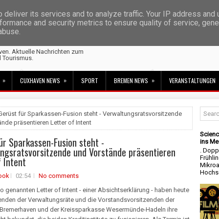
deliver its services and to analyze traffic. Your IP address and
formance and security metrics to ensure quality of service, gen
 abuse.
ven. Aktuelle Nachrichten zum
d Tourismus.
»
»
»
CUXHAVEN NEWS
SPORT
BREMEN NEWS
VERANSTALTUNGEN
Gerüst für Sparkassen-Fusion steht - Verwaltungsratsvorsitzende
nde präsentieren Letter of Intent
Scienc
ür Sparkassen-Fusion steht -
ins Me
ngsratsvorsitzende und Vorstände präsentieren
. Dopp
Frühli
f Intent
Mikroa
Hochsc
ook
02:54
No comments
o genannten Letter of Intent - einer Absichtserklärung - haben heute
zenden der Verwaltungsräte und die Vorstandsvorsitzenden der
Bremerhaven und der Kreissparkasse Wesermünde-Hadeln ihre