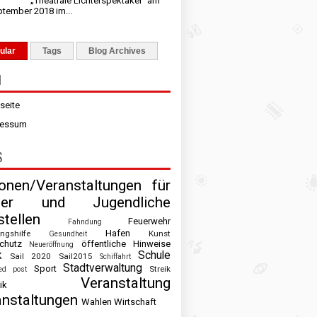
„Theatrale Lichterspektakel“ am
ptember 2018 im...
ular
Tags
Blog Archives
N
tseite
ressum
S
ionen/Veranstaltungen für
der und Jugendliche
tellen
Feuerwehr
Fahndung
Hafen
ingshilfe
Kunst
Gesundheit
chutz
öffentliche Hinweise
Neueröffnung
k
Schule
Sail 2020
Sail2015
Schiffahrt
Stadtverwaltung
Sport
Streik
ed post
Veranstaltung
ik
anstaltungen
Wahlen
Wirtschaft