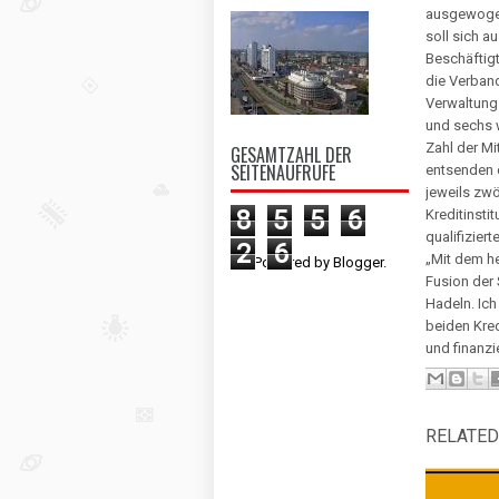
ausgewogen
soll sich a
Beschäftigt
die Verba
Verwaltung
und sechs w
Zahl der M
GESAMTZAHL DER
SEITENAUFRUFE
entsenden 
jeweils zw
8
5
5
6
Kreditinsti
qualifizier
2
6
„Mit dem he
Powered by
Blogger
.
Fusion der
Hadeln. Ic
beiden Kred
und finanzi
RELATED