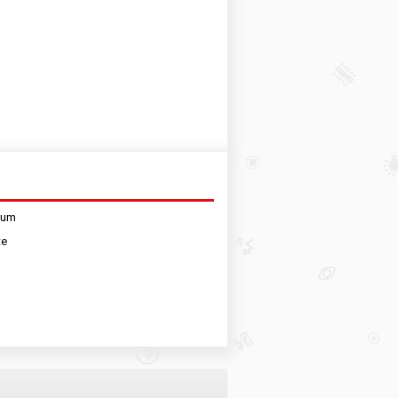
sum
te