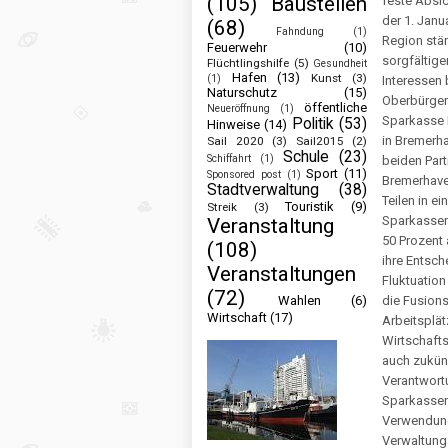
(105)
Baustellen
feste Absic
der 1. Janu
(68)
Fahndung
(1)
Region stä
Feuerwehr
(10)
sorgfältige
Flüchtlingshilfe
(5)
Gesundheit
Hafen
(13)
Kunst
(3)
(1)
Interessen
Naturschutz
(15)
Oberbürgerm
öffentliche
Neueröffnung
(1)
Sparkasse B
Politik
(53)
Hinweise
(14)
in Bremerha
Sail 2020
(3)
Sail2015
(2)
Schule
(23)
Schiffahrt
(1)
beiden Part
Sport
(11)
Sponsored post
(1)
Bremerhave
Stadtverwaltung
(38)
Teilen in 
Touristik
(9)
Streik
(3)
Sparkassen
Veranstaltung
50 Prozent 
(108)
ihre Entsch
Veranstaltungen
Fluktuation
(72)
Wahlen
(6)
die Fusions
Wirtschaft
(17)
Arbeitsplä
Wirtschafts
auch zukünf
Verantwort
Sparkassen
Verwendung
Verwaltungs