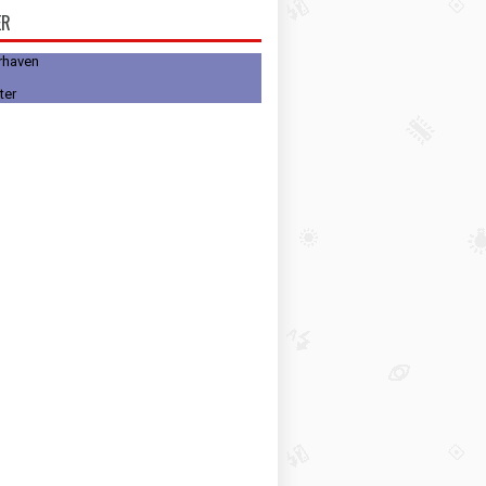
ER
rhaven