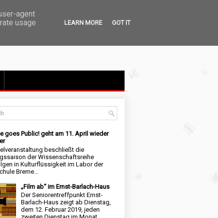
 user-agent
erate usage
LEARN MORE
GOT IT
e goes Public! geht am 11. April wieder
er
elveranstaltung beschließt die
ngssaison der Wissenschaftsreihe
lgen in Kulturflüssigkeit im Labor der
hule Breme...
„Film ab“ im Ernst-Barlach-Haus
Der Seniorentreffpunkt Ernst-
Barlach-Haus zeigt ab Dienstag,
dem 12. Februar 2019, jeden
zweiten Dienstag im Monat