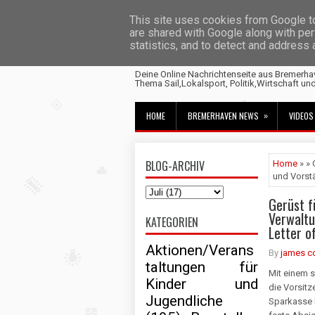
This site uses cookies from Google to 
are shared with Google along with per
statistics, and to detect and address
Fischtown News
Deine Online Nachrichtenseite aus Bremerha
Thema Sail,Lokalsport, Politik,Wirtschaft un
»
HOME
BREMERHAVEN NEWS
VIDEOS
BLOG-ARCHIV
Home
» » 
und Vorstä
Gerüst f
Verwaltu
KATEGORIEN
Letter o
Aktionen/Verans
By
james c
taltungen für
Mit einem s
Kinder und
die Vorsit
Jugendliche
Sparkasse 