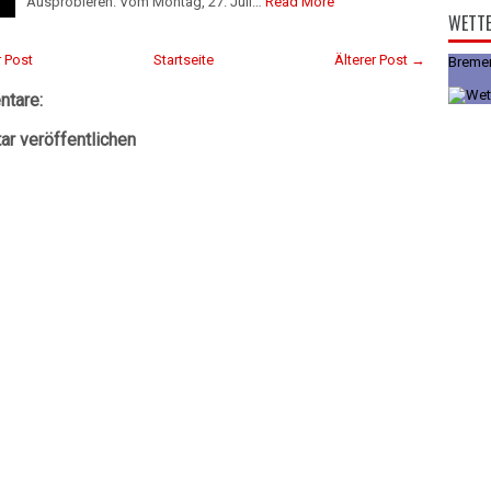
Ausprobieren. Vom Montag, 27. Juli…
Read More
WETT
 Post
Startseite
Älterer Post →
Breme
tare:
r veröffentlichen