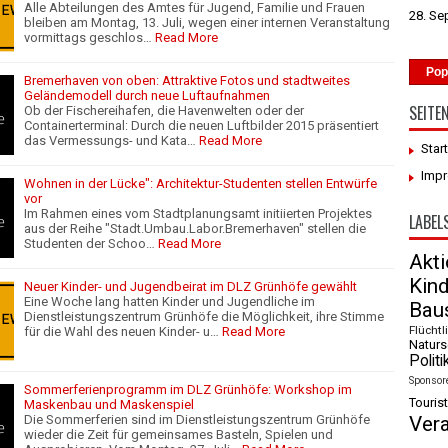
Alle Abteilungen des Amtes für Jugend, Familie und Frauen
28. Se
bleiben am Montag, 13. Juli, wegen einer internen Veranstaltung
vormittags geschlos…
Read More
Pop
Bremerhaven von oben: Attraktive Fotos und stadtweites
Geländemodell durch neue Luftaufnahmen
SEITE
Ob der Fischereihafen, die Havenwelten oder der
Containerterminal: Durch die neuen Luftbilder 2015 präsentiert
das Vermessungs- und Kata…
Read More
Star
Imp
Wohnen in der Lücke": Architektur-Studenten stellen Entwürfe
vor
Im Rahmen eines vom Stadtplanungsamt initiierten Projektes
LABEL
aus der Reihe "Stadt.Umbau.Labor.Bremerhaven" stellen die
Studenten der Schoo…
Read More
Akt
Kin
Neuer Kinder- und Jugendbeirat im DLZ Grünhöfe gewählt
Eine Woche lang hatten Kinder und Jugendliche im
Baus
Dienstleistungszentrum Grünhöfe die Möglichkeit, ihre Stimme
Flüchtl
für die Wahl des neuen Kinder- u…
Read More
Naturs
Politi
Sponsor
Sommerferienprogramm im DLZ Grünhöfe: Workshop im
Tourist
Maskenbau und Maskenspiel
Die Sommerferien sind im Dienstleistungszentrum Grünhöfe
Ver
wieder die Zeit für gemeinsames Basteln, Spielen und