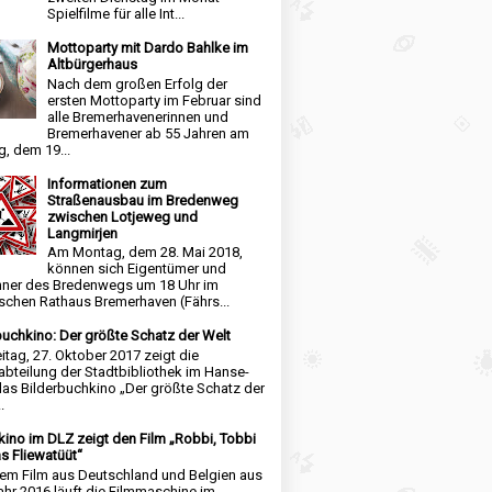
Spielfilme für alle Int...
Mottoparty mit Dardo Bahlke im
Altbürgerhaus
Nach dem großen Erfolg der
ersten Mottoparty im Februar sind
alle Bremerhavenerinnen und
Bremerhavener ab 55 Jahren am
, dem 19...
Informationen zum
Straßenausbau im Bredenweg
zwischen Lotjeweg und
Langmirjen
Am Montag, dem 28. Mai 2018,
können sich Eigentümer und
ner des Bredenwegs um 18 Uhr im
schen Rathaus Bremerhaven (Fährs...
buchkino: Der größte Schatz der Welt
itag, 27. Oktober 2017 zeigt die
abteilung der Stadtbibliothek im Hanse-
das Bilderbuchkino „Der größte Schatz der
.
kino im DLZ zeigt den Film „Robbi, Tobbi
s Fliewatüüt“
nem Film aus Deutschland und Belgien aus
hr 2016 läuft die Filmmaschine im