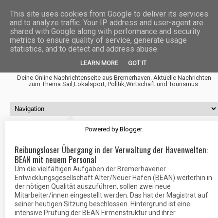
This site uses cookies from Google to deliver its services
and to analyze traffic. Your IP address and user-agent are
shared with Google along with performance and security
metrics to ensure quality of service, generate usage
statistics, and to detect and address abuse.
Fischtown News
LEARN MORE
GOT IT
Deine Online Nachrichtenseite aus Bremerhaven. Aktuelle Nachrichten
zum Thema Sail,Lokalsport, Politik,Wirtschaft und Tourismus.
Powered by
Blogger
.
Reibungsloser Übergang in der Verwaltung der Havenwelten:
BEAN mit neuem Personal
Um die vielfältigen Aufgaben der Bremerhavener
Entwicklungsgesellschaft Alter/Neuer Hafen (BEAN) weiterhin in
der nötigen Qualität auszuführen, sollen zwei neue
Mitarbeiter/innen eingestellt werden. Das hat der Magistrat auf
seiner heutigen Sitzung beschlossen. Hintergrund ist eine
intensive Prüfung der BEAN Firmenstruktur und ihrer