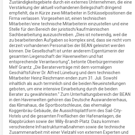
Zuständigkeitsgebiete durch ein externes Unternehmen, die eine
Verstärkung der aktuell vorhandenen Belegschaft dringend
empfiehlt, da in Kürze zwei Mitarbeiter in Schlüsselpositionen die
Firma verlassen. Vorgesehen ist, einen technischen
Mitarbeiter/eine technische Mitarbeiterin einzustellen und eine
Stelle für den Bereich der juristisch/kaufmännischen
Sachbearbeitung auszuschreiben. „Dies ist notwendig, weil die
zu bearbeitenden Aufgaben so komplex sind, dass sie nicht vom
derzeit vorhandenen Personal bei der BEAN geleistet werden
können. Die Gesellschaft ist unter anderem Eigentümerin der
gesamten Liegenschaft der Havenwelten und hat
entsprechende Verantwortung“, betonte Oberbürgermeister
Melf Grantz. „Die Beraterverträge mit dem vormaligen
Geschäftsführer Dr. Alfred Lüneburg und dem technischen
Mitarbeiter Heinz Reichmann enden zum 31. Juli. Sowohl
inhaltlich als auch terminlich sind die beiden Neueinstellungen
geboten, um eine intensive Einarbeitung durch die beiden
Berater zu gewährleisten.“ Zum Unterhaltungsbereich der BEAN
in den Havenwelten gehören das Deutsche Auswandererhaus,
das Klimahaus, die Sportbootschleuse, das ehemalige
Koggenbräu-Gebäude, die Aussichtsplattform des Sail-City-
Hotels und die gesamten Freiflächen der Hafenanlagen, die
Klappbrücken sowie der Willy-Brandt-Platz. Dazu kommen
verschiedene Infrastrukturmaßnahmen sowie die technische
Zusammenarbeit mit einer Vielzahl von externen Experten und