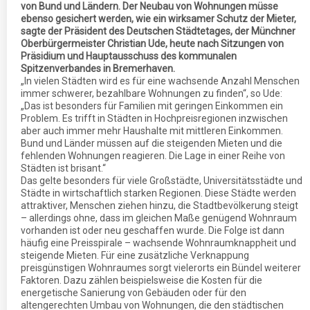
von Bund und Ländern. Der Neubau von Wohnungen müsse
ebenso gesichert werden, wie ein wirksamer Schutz der Mieter,
sagte der Präsident des Deutschen Städtetages, der Münchner
Oberbürgermeister Christian Ude, heute nach Sitzungen von
Präsidium und Hauptausschuss des kommunalen
Spitzenverbandes in Bremerhaven.
„In vielen Städten wird es für eine wachsende Anzahl Menschen
immer schwerer, bezahlbare Wohnungen zu finden“, so Ude:
„Das ist besonders für Familien mit geringen Einkommen ein
Problem. Es trifft in Städten in Hochpreisregionen inzwischen
aber auch immer mehr Haushalte mit mittleren Einkommen.
Bund und Länder müssen auf die steigenden Mieten und die
fehlenden Wohnungen reagieren. Die Lage in einer Reihe von
Städten ist brisant.“
Das gelte besonders für viele Großstädte, Universitätsstädte und
Städte in wirtschaftlich starken Regionen. Diese Städte werden
attraktiver, Menschen ziehen hinzu, die Stadtbevölkerung steigt
– allerdings ohne, dass im gleichen Maße genügend Wohnraum
vorhanden ist oder neu geschaffen wurde. Die Folge ist dann
häufig eine Preisspirale – wachsende Wohnraumknappheit und
steigende Mieten. Für eine zusätzliche Verknappung
preisgünstigen Wohnraumes sorgt vielerorts ein Bündel weiterer
Faktoren. Dazu zählen beispielsweise die Kosten für die
energetische Sanierung von Gebäuden oder für den
altengerechten Umbau von Wohnungen, die den städtischen