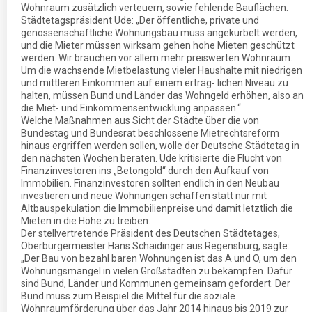
Wohnraum zusätzlich verteuern, sowie fehlende Bauflächen.
Städtetagspräsident Ude: „Der öffentliche, private und
genossenschaftliche Wohnungsbau muss angekurbelt werden,
und die Mieter müssen wirksam gehen hohe Mieten geschützt
werden. Wir brauchen vor allem mehr preiswerten Wohnraum.
Um die wachsende Mietbelastung vieler Haushalte mit niedrigen
und mittleren Einkommen auf einem erträg- lichen Niveau zu
halten, müssen Bund und Länder das Wohngeld erhöhen, also an
die Miet- und Einkommensentwicklung anpassen.“
Welche Maßnahmen aus Sicht der Städte über die von
Bundestag und Bundesrat beschlossene Mietrechtsreform
hinaus ergriffen werden sollen, wolle der Deutsche Städtetag in
den nächsten Wochen beraten. Ude kritisierte die Flucht von
Finanzinvestoren ins „Betongold“ durch den Aufkauf von
Immobilien. Finanzinvestoren sollten endlich in den Neubau
investieren und neue Wohnungen schaffen statt nur mit
Altbauspekulation die Immobilienpreise und damit letztlich die
Mieten in die Höhe zu treiben.
Der stellvertretende Präsident des Deutschen Städtetages,
Oberbürgermeister Hans Schaidinger aus Regensburg, sagte:
„Der Bau von bezahl baren Wohnungen ist das A und O, um den
Wohnungsmangel in vielen Großstädten zu bekämpfen. Dafür
sind Bund, Länder und Kommunen gemeinsam gefordert. Der
Bund muss zum Beispiel die Mittel für die soziale
Wohnraumförderung über das Jahr 2014 hinaus bis 2019 zur