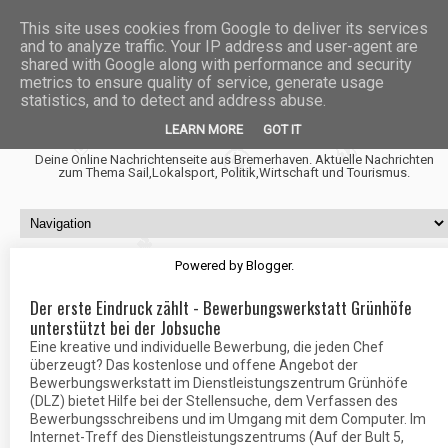
This site uses cookies from Google to deliver its services
and to analyze traffic. Your IP address and user-agent are
shared with Google along with performance and security
metrics to ensure quality of service, generate usage
statistics, and to detect and address abuse.
Fischtown News
LEARN MORE
GOT IT
Deine Online Nachrichtenseite aus Bremerhaven. Aktuelle Nachrichten
zum Thema Sail,Lokalsport, Politik,Wirtschaft und Tourismus.
Powered by
Blogger
.
Der erste Eindruck zählt - Bewerbungswerkstatt Grünhöfe
unterstützt bei der Jobsuche
Eine kreative und individuelle Bewerbung, die jeden Chef
überzeugt? Das kostenlose und offene Angebot der
Bewerbungswerkstatt im Dienstleistungszentrum Grünhöfe
(DLZ) bietet Hilfe bei der Stellensuche, dem Verfassen des
Bewerbungsschreibens und im Umgang mit dem Computer. Im
Internet-Treff des Dienstleistungszentrums (Auf der Bult 5,