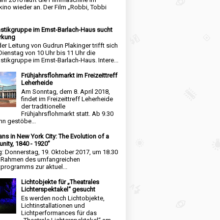
kino wieder an. Der Film „Robbi, Tobbi
tikgruppe im Ernst-Barlach-Haus sucht
rkung
der Leitung von Gudrun Plakinger trifft sich
Dienstag von 10 Uhr bis 11 Uhr die
tikgruppe im Ernst-Barlach-Haus. Intere...
Frühjahrsflohmarkt im Freizeittreff
Leherheide
Am Sonntag, dem 8. April 2018,
findet im Freizeittreff Leherheide
der traditionelle
Frühjahrsflohmarkt statt. Ab 9.30
nn gestöbe...
ns in New York City: The Evolution of a
ity, 1840 - 1920”
g: Donnerstag, 19. Oktober 2017, um 18.30
m Rahmen des umfangreichen
tprogramms zur aktuel...
Lichtobjekte für „Theatrales
Lichterspektakel“ gesucht
Es werden noch Lichtobjekte,
Lichtinstallationen und
Lichtperformances für das