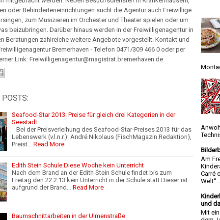
h mitgebracht werden. Neben Besuchsdiensten in Krankenhäusern,
n oder Behinderteneinrichtungen sucht die Agentur auch Freiwillige
rsingen, zum Musizieren im Orchester und Theater spielen oder um
as beizubringen. Darüber hinaus werden in der Freiwilligenagentur in
n Beratungen zahlreiche weitere Angebote vorgestellt. Kontakt und
reiwilligenagentur Bremerhaven - Telefon 0471/309 466 0 oder per
terner Link: Freiwilligenagentur@magistrat.bremerhaven.de
Montag
 POSTS:
Seafood-Star 2013: Preise für gleich drei Kategorien in der
Seestadt
Anwoh
Bei der Preisverleihung des Seafood-Star-Preises 2013 für das
Techni
Lebenswerk (v.l.n.r.): André Nikolaus (FischMagazin Redaktion),
Preist…
Read More
Bilder
Am Fre
Edith Stein Schule:Diese Woche kein Unterricht
Kinder
Nach dem Brand an der Edith Stein Schule findet bis zum
Carré 
Freitag den 22.2.13 kein Unterricht in der Schule statt.Dieser ist
Welt“ ..
aufgrund der Brand…
Read More
Kinder
und da
Mit ei
Baumschnittarbeiten in der Ulmenstraße
dem Ja