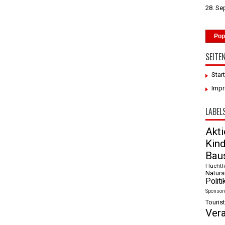
28. Se
Pop
SEITE
Star
Imp
LABEL
Akt
Kin
Baus
Flüchtl
Naturs
Politi
Sponsor
Tourist
Ver