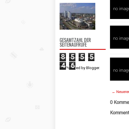
GESAMTZAHL DER
SEITENAUFRUFE
8
5
5
5
4
6
Powered by
Blogger
.
← Neuerer
0 Kommen
Kommenta