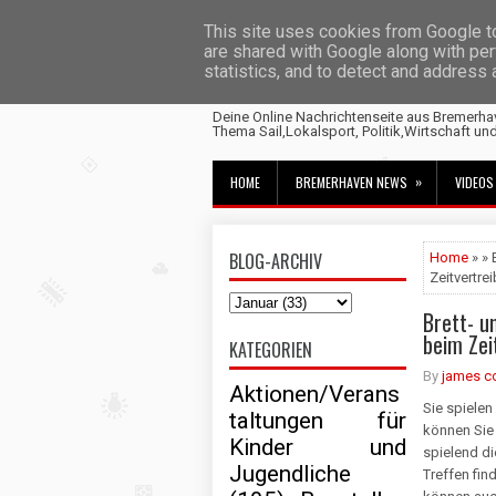
This site uses cookies from Google to 
are shared with Google along with per
statistics, and to detect and address
Fischtown News
Deine Online Nachrichtenseite aus Bremerha
Thema Sail,Lokalsport, Politik,Wirtschaft un
»
HOME
BREMERHAVEN NEWS
VIDEOS
BLOG-ARCHIV
Home
» » 
Zeitvertrei
Brett- u
beim Zei
KATEGORIEN
By
james c
Aktionen/Verans
Sie spielen
taltungen für
können Sie
Kinder und
spielend die
Jugendliche
Treffen fin