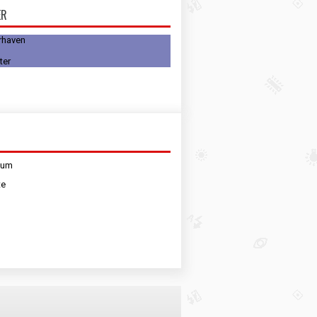
ER
rhaven
sum
te