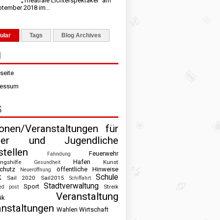
„Theatrale Lichterspektakel“ am
ptember 2018 im...
ular
Tags
Blog Archives
N
tseite
ressum
S
ionen/Veranstaltungen für
der und Jugendliche
tellen
Feuerwehr
Fahndung
Hafen
ingshilfe
Kunst
Gesundheit
chutz
öffentliche Hinweise
Neueröffnung
k
Schule
Sail 2020
Sail2015
Schiffahrt
Stadtverwaltung
Sport
Streik
ed post
Veranstaltung
ik
anstaltungen
Wahlen
Wirtschaft