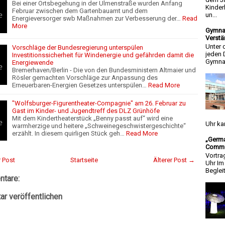
Bei einer Ortsbegehung in der Ulmenstraße wurden Anfang
Kinder
Februar zwischen dem Gartenbauamt und dem
un...
Energieversorger swb Maßnahmen zur Verbesserung der…
Read
More
Gymnas
Verstä
Unter 
Vorschläge der Bundesregierung unterspülen
jeden 
Investitionssicherheit für Windenergie und gefährden damit die
Gymnas
Energiewende
Bremerhaven/Berlin - Die von den Bundesministern Altmaier und
Rösler gemachten Vorschläge zur Anpassung des
Erneuerbaren-Energien Gesetzes unterspülen…
Read More
"Wolfsburger-Figurentheater-Compagnie" am 26. Februar zu
Gast im Kinder- und Jugendtreff des DLZ Grünhöfe
Mit dem Kindertheaterstück „Benny passt auf“ wird eine
Uhr ka
warmherzige und heitere „Schweinegeschwistergeschichte“
erzählt. In diesem quirligen Stück geh…
Read More
„Germa
Commun
Vortra
 Post
Startseite
Älterer Post →
Uhr I
Beglei
tare:
r veröffentlichen