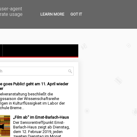
 user-agent
erate usage
LEARN MORE
GOT IT
e goes Public! geht am 11. April wieder
er
elveranstaltung beschließt die
ngssaison der Wissenschaftsreihe
lgen in Kulturflüssigkeit im Labor der
hule Breme...
„Film ab“ im Ernst-Barlach-Haus
Der Seniorentreffpunkt Ernst-
Barlach-Haus zeigt ab Dienstag,
dem 12. Februar 2019, jeden
zweiten Dienstag im Monat