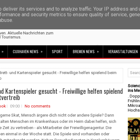
deliver its services and to analyze traffic. Your IP address and
formance and security metrics to ensure quality of service, gen
 abuse.
ven. Aktuelle Nachrichten zum
d Tourismus.
»
»
»
CUXHAVEN NEWS
SPORT
BREMEN NEWS
VERANSTALTUNGEN
Brett- und Kartenspieler gesucht - Freiwillige helfen spielend beim
b
Scienc
nd Kartenspieler gesucht - Freiwillige helfen spielend
ins Me
tvertreib
. Dopp
Frühli
Mikroa
ook
09:00
No comments
Hochsc
 gerne Skat, Mensch ärgere dich nicht oder andere Spiele? Dann
 alten Menschen im Krankenhaus oder im Heim dabei helfen, sich
 Zeit zu vertreiben - als Mitarbeiter der Freiwilligenagentur. Die
den einmal in der Woche statt. Die Spiele sind vorhanden oder