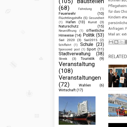
(105)
Baustellen
können auc
Pflegeheime
(68)
Fahndung
(1)
für das Cho
Feuerwehr
(10)
Kindern etw
Flüchtlingshilfe
(5)
Gesundheit
Hafen
(13)
Kunst
(3)
(1)
persönliche
Naturschutz
(15)
Anfragen: F
öffentliche
Neueröffnung
(1)
Mail an: ex
Politik
(53)
Hinweise
(14)
Sail 2020
(3)
Sail2015
(2)
Schule
(23)
Schiffahrt
(1)
Sport
(11)
Sponsored post
(1)
Stadtverwaltung
(38)
RELATED
Touristik
(9)
Streik
(3)
Veranstaltung
(108)
Veranstaltungen
(72)
Wahlen
(6)
Wirtschaft
(17)