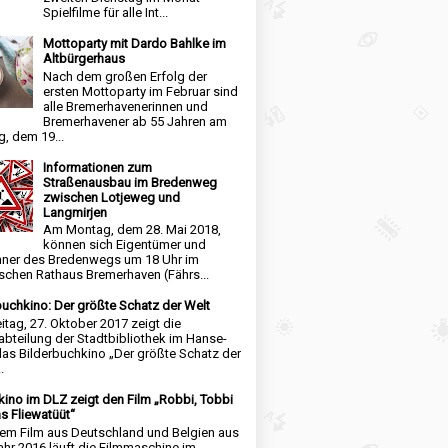
Spielfilme für alle Int...
Mottoparty mit Dardo Bahlke im
Altbürgerhaus
Nach dem großen Erfolg der
ersten Mottoparty im Februar sind
alle Bremerhavenerinnen und
Bremerhavener ab 55 Jahren am
, dem 19...
Informationen zum
Straßenausbau im Bredenweg
zwischen Lotjeweg und
Langmirjen
Am Montag, dem 28. Mai 2018,
können sich Eigentümer und
ner des Bredenwegs um 18 Uhr im
schen Rathaus Bremerhaven (Fährs...
buchkino: Der größte Schatz der Welt
itag, 27. Oktober 2017 zeigt die
abteilung der Stadtbibliothek im Hanse-
das Bilderbuchkino „Der größte Schatz der
.
kino im DLZ zeigt den Film „Robbi, Tobbi
s Fliewatüüt“
nem Film aus Deutschland und Belgien aus
hr 2016 läuft die Filmmaschine im