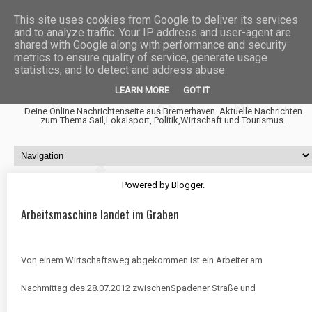
This site uses cookies from Google to deliver its services
and to analyze traffic. Your IP address and user-agent are
shared with Google along with performance and security
metrics to ensure quality of service, generate usage
statistics, and to detect and address abuse.
Fischtown News
LEARN MORE
GOT IT
Deine Online Nachrichtenseite aus Bremerhaven. Aktuelle Nachrichten
zum Thema Sail,Lokalsport, Politik,Wirtschaft und Tourismus.
Powered by
Blogger
.
Arbeitsmaschine landet im Graben
Von einem Wirtschaftsweg abgekommen ist ein Arbeiter am
Nachmittag des 28.07.2012 zwischenSpadener Straße und