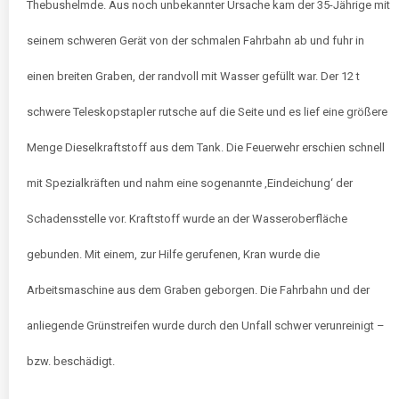
Thebushelmde. Aus noch unbekannter Ursache kam der 35-Jährige mit
seinem schweren Gerät von der schmalen Fahrbahn ab und fuhr in
einen breiten Graben, der randvoll mit Wasser gefüllt war. Der 12 t
schwere Teleskopstapler rutsche auf die Seite und es lief eine größere
Menge Dieselkraftstoff aus dem Tank. Die Feuerwehr erschien schnell
mit Spezialkräften und nahm eine sogenannte ‚Eindeichung‘ der
Schadensstelle vor. Kraftstoff wurde an der Wasseroberfläche
gebunden. Mit einem, zur Hilfe gerufenen, Kran wurde die
Arbeitsmaschine aus dem Graben geborgen. Die Fahrbahn und der
anliegende Grünstreifen wurde durch den Unfall schwer verunreinigt –
bzw. beschädigt.