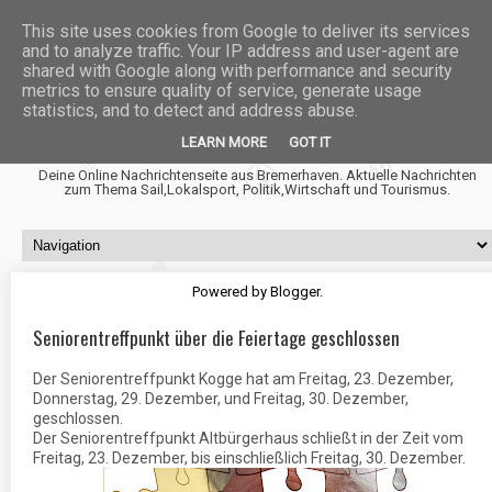
This site uses cookies from Google to deliver its services
and to analyze traffic. Your IP address and user-agent are
shared with Google along with performance and security
metrics to ensure quality of service, generate usage
statistics, and to detect and address abuse.
Fischtown News
LEARN MORE
GOT IT
Deine Online Nachrichtenseite aus Bremerhaven. Aktuelle Nachrichten
zum Thema Sail,Lokalsport, Politik,Wirtschaft und Tourismus.
Powered by
Blogger
.
Seniorentreffpunkt über die Feiertage geschlossen
Der Seniorentreffpunkt Kogge hat am Freitag, 23. Dezember,
Donnerstag, 29. Dezember, und Freitag, 30. Dezember,
geschlossen.
Der Seniorentreffpunkt Altbürgerhaus schließt in der Zeit vom
Freitag, 23. Dezember, bis einschließlich Freitag, 30. Dezember.