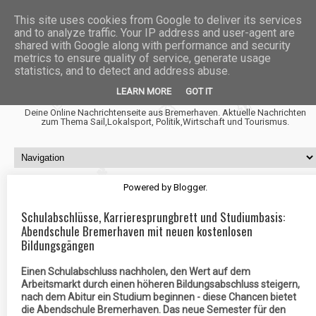
This site uses cookies from Google to deliver its services
and to analyze traffic. Your IP address and user-agent are
shared with Google along with performance and security
metrics to ensure quality of service, generate usage
statistics, and to detect and address abuse.
Fischtown News
LEARN MORE
GOT IT
Deine Online Nachrichtenseite aus Bremerhaven. Aktuelle Nachrichten
zum Thema Sail,Lokalsport, Politik,Wirtschaft und Tourismus.
Powered by
Blogger
.
Schulabschlüsse, Karrieresprungbrett und Studiumbasis:
Abendschule Bremerhaven mit neuen kostenlosen
Bildungsgängen
Einen Schulabschluss nachholen, den Wert auf dem
Arbeitsmarkt durch einen höheren Bildungsabschluss steigern,
nach dem Abitur ein Studium beginnen - diese Chancen bietet
die Abendschule Bremerhaven. Das neue Semester für den