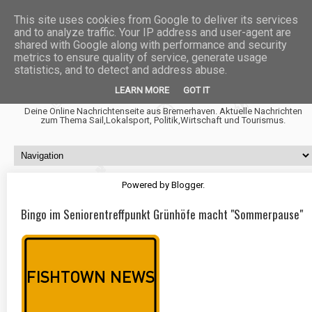
This site uses cookies from Google to deliver its services
and to analyze traffic. Your IP address and user-agent are
shared with Google along with performance and security
metrics to ensure quality of service, generate usage
statistics, and to detect and address abuse.
Fischtown News
LEARN MORE
GOT IT
Deine Online Nachrichtenseite aus Bremerhaven. Aktuelle Nachrichten
zum Thema Sail,Lokalsport, Politik,Wirtschaft und Tourismus.
Powered by
Blogger
.
Bingo im Seniorentreffpunkt Grünhöfe macht "Sommerpause"