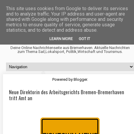
This site uses cookies from Google to deliver its services
and to analyze traffic. Your IP address and user-agent are
shared with Google along with performance and security
metrics to ensure quality of service, generate usage
statistics, and to detect and address abuse.
Fischtown News
LEARN MORE
GOT IT
Deine Online Nachrichtenseite aus Bremerhaven. Aktuelle Nachrichten
zum Thema Sail,Lokalsport, Politik,Wirtschaft und Tourismus.
Powered by
Blogger
.
Neue Direktorin des Arbeitsgerichts Bremen-Bremerhaven
tritt Amt an