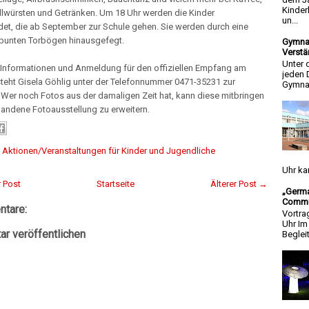
Kinder
llwürsten und Getränken. Um 18 Uhr werden die Kinder
un...
et, die ab September zur Schule gehen. Sie werden durch eine
bunten Torbögen hinausgefegt.
Gymnas
Verstä
Unter 
e Informationen und Anmeldung für den offiziellen Empfang am
jeden 
teht Gisela Göhlig unter der Telefonnummer 0471-35231 zur
Gymnas
Wer noch Fotos aus der damaligen Zeit hat, kann diese mitbringen
handene Fotoausstellung zu erweitern.
:
Aktionen/Veranstaltungen für Kinder und Jugendliche
Uhr ka
 Post
Startseite
Älterer Post →
„Germa
Commun
tare:
Vortra
Uhr I
r veröffentlichen
Beglei