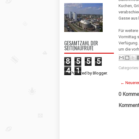
Kuchen, Gri
verabschied
Gasse aus 
Für weiter
Vormittag s
GESAMTZAHL DER
Verfügung. 
SEITENAUFRUFE
um die vor
8
5
5
5
Categories
4
1
Powered by
Blogger
.
← Neuerer
0 Kommen
Kommenta