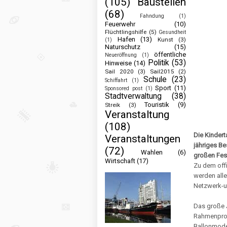
(105)
Baustellen
(68)
Fahndung
(1)
Feuerwehr
(10)
Flüchtlingshilfe
(5)
Gesundheit
Hafen
(13)
Kunst
(3)
(1)
Naturschutz
(15)
öffentliche
Neueröffnung
(1)
Politik
(53)
Hinweise
(14)
Sail 2020
(3)
Sail2015
(2)
Schule
(23)
Schiffahrt
(1)
Sport
(11)
Sponsored post
(1)
Stadtverwaltung
(38)
Touristik
(9)
Streik
(3)
Veranstaltung
(108)
Die Kindert
Veranstaltungen
jähriges B
(72)
Wahlen
(6)
großen Fes
Wirtschaft
(17)
Zu dem offi
werden all
Netzwerk-u
Das große 
Rahmenprogr
Ballonmode