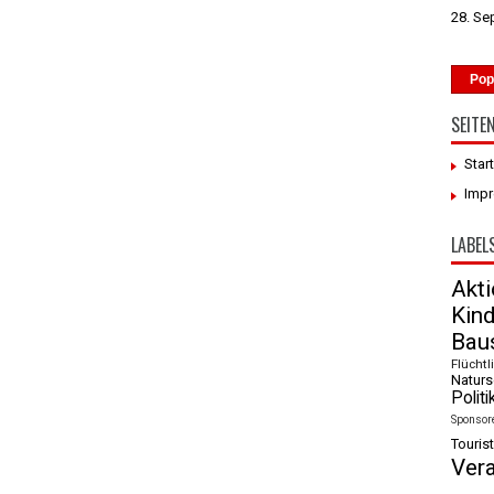
28. Se
Pop
SEITE
Star
Imp
LABEL
Akt
Kin
Baus
Flüchtl
Naturs
Politi
Sponsor
Tourist
Ver