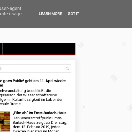
 user-agent
erate usage
LEARN MORE
GOT IT
e goes Public! geht am 11. April wieder
er
elveranstaltung beschließt die
ngssaison der Wissenschaftsreihe
lgen in Kulturflüssigkeit im Labor der
hule Breme...
„Film ab“ im Ernst-Barlach-Haus
Der Seniorentreffpunkt Ernst-
Barlach-Haus zeigt ab Dienstag,
dem 12. Februar 2019, jeden
zweiten Dienstag im Monat