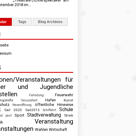
„Theatrale Lichterspektakel“ am
ptember 2018 im...
ular
Tags
Blog Archives
N
tseite
ressum
S
ionen/Veranstaltungen für
der und Jugendliche
tellen
Feuerwehr
Fahndung
Hafen
ingshilfe
Kunst
Gesundheit
chutz
öffentliche Hinweise
Neueröffnung
k
Schule
Sail 2020
Sail2015
Schiffahrt
Stadtverwaltung
Sport
Streik
ed post
Veranstaltung
ik
anstaltungen
Wahlen
Wirtschaft