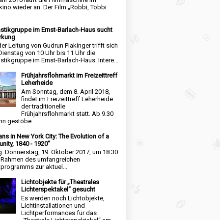
kino wieder an. Der Film „Robbi, Tobbi
tikgruppe im Ernst-Barlach-Haus sucht
rkung
der Leitung von Gudrun Plakinger trifft sich
Dienstag von 10 Uhr bis 11 Uhr die
tikgruppe im Ernst-Barlach-Haus. Intere...
Frühjahrsflohmarkt im Freizeittreff
Leherheide
Am Sonntag, dem 8. April 2018,
findet im Freizeittreff Leherheide
der traditionelle
Frühjahrsflohmarkt statt. Ab 9.30
nn gestöbe...
ns in New York City: The Evolution of a
ity, 1840 - 1920”
g: Donnerstag, 19. Oktober 2017, um 18.30
m Rahmen des umfangreichen
tprogramms zur aktuel...
Lichtobjekte für „Theatrales
Lichterspektakel“ gesucht
Es werden noch Lichtobjekte,
Lichtinstallationen und
Lichtperformances für das