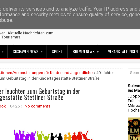
deliver its services and to analyze traffic. Your IP address and
formance and security metrics to ensure quality of service, gen
 abuse.
ven. Aktuelle Nachrichten zum
d Tourismus.
»
»
»
CUXHAVEN NEWS
SPORT
BREMEN NEWS
VERANSTALTUNGEN
tionen/Veranstaltungen für Kinder und Jugendliche
» 40 Lichter
um Geburtstag in der Kindertagesstätte Stettiner Straße
Scienc
er leuchten zum Geburtstag in der
ins Me
gesstätte Stettiner Straße
. Dopp
Frühli
Mikroa
ook
04:25
No comments
Hochsc