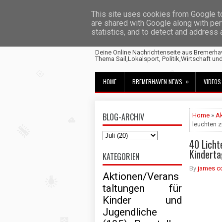
This site uses cookies from Google to 
are shared with Google along with per
statistics, and to detect and address
Fischtown News
Deine Online Nachrichtenseite aus Bremerha
Thema Sail,Lokalsport, Politik,Wirtschaft un
»
HOME
BREMERHAVEN NEWS
VIDEOS
BLOG-ARCHIV
Home
»
Ak
leuchten z
40 Licht
Kinderta
KATEGORIEN
By
james c
Aktionen/Verans
taltungen für
Kinder und
Jugendliche