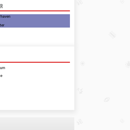
ER
rhaven
sum
te