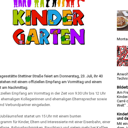
Montag
Anwoh
agesstätte Stettiner Straße feiert am Donnerstag, 23. Juli, ihr 40
Techni
estehen mit einem offiziellen Empfang am Vormittag und einem
Bilder
t am Nachmittag.
Am Fre
ziellen Empfang am Vormittag in der Zeit von 9.30 Uhr bis 12 Uhr
Kinder
e ehemaligen KollegenInnen und ehemaligen Elternsprecher sowie
Carré 
nd Verbundpartner eingeladen.
Welt“ ..
Kinder
Jubiläumsfest startet um 15 Uhr mit einem bunten
und da
amm für Kinder, Eltern und Interessierte mit einer Eisenbahn, einer
Mit ei
llage, Airbrushschminken, Bauchtanz und vielem mehr bei Kaffee,
dem Ja