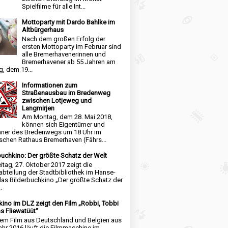
Spielfilme für alle Int...
Mottoparty mit Dardo Bahlke im
Altbürgerhaus
Nach dem großen Erfolg der
ersten Mottoparty im Februar sind
alle Bremerhavenerinnen und
Bremerhavener ab 55 Jahren am
, dem 19...
Informationen zum
Straßenausbau im Bredenweg
zwischen Lotjeweg und
Langmirjen
Am Montag, dem 28. Mai 2018,
können sich Eigentümer und
ner des Bredenwegs um 18 Uhr im
schen Rathaus Bremerhaven (Fährs...
buchkino: Der größte Schatz der Welt
itag, 27. Oktober 2017 zeigt die
abteilung der Stadtbibliothek im Hanse-
das Bilderbuchkino „Der größte Schatz der
.
kino im DLZ zeigt den Film „Robbi, Tobbi
s Fliewatüüt“
nem Film aus Deutschland und Belgien aus
hr 2016 läuft die Filmmaschine im