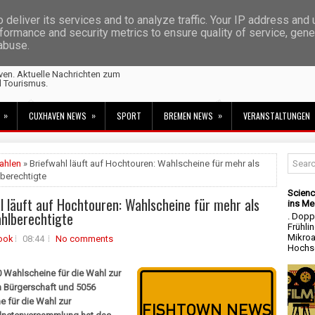
deliver its services and to analyze traffic. Your IP address and
formance and security metrics to ensure quality of service, gen
 abuse.
ven. Aktuelle Nachrichten zum
d Tourismus.
»
»
»
CUXHAVEN NEWS
SPORT
BREMEN NEWS
VERANSTALTUNGEN
ahlen
» Briefwahl läuft auf Hochtouren: Wahlscheine für mehr als
berechtigte
Scienc
l läuft auf Hochtouren: Wahlscheine für mehr als
ins Me
hlberechtigte
. Dopp
Frühli
Mikroa
ook
08:44
No comments
Hochsc
 Wahlscheine für die Wahl zur
 Bürgerschaft und 5056
 für die Wahl zur