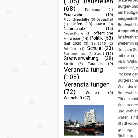
(105)
Baustellen
Stadtveror
Bürger- un
(68)
Fahndung
(1)
am heutigen
Feuerwehr
(10)
ausgestellt
Flüchtlingshilfe
(5)
Gesundheit
Hafen
(13)
Kunst
(3)
(1)
Briefwahl b
Naturschutz
(15)
Anspruch g
öffentliche
Neueröffnung
(1)
Briefwahlan
Politik
(53)
Hinweise
(14)
weiterhin 
Sail 2020
(3)
Sail2015
(2)
Schule
(23)
Schiffahrt
(1)
„Im Jahr 20
Sport
(11)
Sponsored post
(1)
mit der er
Stadtverwaltung
(38)
Viele Wähle
Touristik
(9)
Streik
(3)
ansehen“, e
Veranstaltung
Prozent de
(108)
Bürgerschaf
Veranstaltungen
Wahl der B
(72)
Wahlen
(6)
Briefwahl e
Wirtschaft
(17)
Für die ans
Wahlberecht
und Wähler
waren, sind
Stadtverord
gestiegen.
Bisher bean