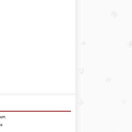
sum
te