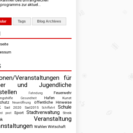
m Rahmen des umfangreichen
tprogramms zur aktuel...
ular
Tags
Blog Archives
N
tseite
ressum
S
ionen/Veranstaltungen für
der und Jugendliche
tellen
Feuerwehr
Fahndung
Hafen
ingshilfe
Kunst
Gesundheit
chutz
öffentliche Hinweise
Neueröffnung
k
Schule
Sail 2020
Sail2015
Schiffahrt
Stadtverwaltung
Sport
Streik
ed post
Veranstaltung
ik
anstaltungen
Wahlen
Wirtschaft