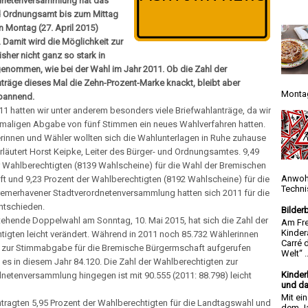
dnetenversammlung hat das
d Ordnungsamt bis zum Mittag
 Montag (27. April 2015)
. Damit wird die Möglichkeit zur
isher nicht ganz so stark in
enommen, wie bei der Wahl im Jahr 2011. Ob die Zahl der
träge dieses Mal die Zehn-Prozent-Marke knackt, bleibt aber
Montag
spannend.
11 hatten wir unter anderem besonders viele Briefwahlanträge, da wir
stmaligen Abgabe von fünf Stimmen ein neues Wahlverfahren hatten.
rinnen und Wähler wollten sich die Wahlunterlagen in Ruhe zuhause
rläutert Horst Keipke, Leiter des Bürger- und Ordnungsamtes. 9,49
r Wahlberechtigten (8139 Wahlscheine) für die Wahl der Bremischen
Anwoh
t und 9,23 Prozent der Wahlberechtigten (8192 Wahlscheine) für die
Techni
remerhavener Stadtverordnetenversammlung hatten sich 2011 für die
ntschieden.
Bilder
tehende Doppelwahl am Sonntag, 10. Mai 2015, hat sich die Zahl der
Am Fre
Kinder
igten leicht verändert. Während in 2011 noch 85.732 Wählerinnen
Carré 
 zur Stimmabgabe für die Bremische Bürgermschaft aufgerufen
Welt“ ..
 es in diesem Jahr 84.120. Die Zahl der Wahlberechtigten zur
Kinder
netenversammlung hingegen ist mit 90.555 (2011: 88.798) leicht
und da
Mit ei
tragten 5,95 Prozent der Wahlberechtigten für die Landtagswahl und
dem Ja