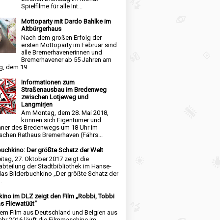
Spielfilme für alle Int...
Mottoparty mit Dardo Bahlke im
Altbürgerhaus
Nach dem großen Erfolg der
ersten Mottoparty im Februar sind
alle Bremerhavenerinnen und
Bremerhavener ab 55 Jahren am
, dem 19...
Informationen zum
Straßenausbau im Bredenweg
zwischen Lotjeweg und
Langmirjen
Am Montag, dem 28. Mai 2018,
können sich Eigentümer und
ner des Bredenwegs um 18 Uhr im
schen Rathaus Bremerhaven (Fährs...
buchkino: Der größte Schatz der Welt
itag, 27. Oktober 2017 zeigt die
abteilung der Stadtbibliothek im Hanse-
das Bilderbuchkino „Der größte Schatz der
.
kino im DLZ zeigt den Film „Robbi, Tobbi
s Fliewatüüt“
nem Film aus Deutschland und Belgien aus
hr 2016 läuft die Filmmaschine im