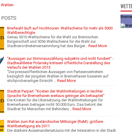
:
Wahlen
WETT
Breme
 POSTS:
Briefwahl läuft auf Hochtouren: Wahlscheine für mehr als 5000
Wahlberechtigte
Genau 5010 Wahlscheine für die Wahl zur Bremischen
Bürgerschaft und 5056 Wahlscheine für die Wahl zur
Stadtverordnetenversammlung hat das Bürger…
Read More
"Aussagen zur Stimmauszählung subjektiv und nicht fundiert" -
Stadtwahlleiter Polansky kritisiert öffentliche Darstellung des
Verlaufs der Wahlen 2015
"Die presseöffentlichen Aussagen von Parteienvertretern
bezüglich der jüngsten Wahlen in Bremerhaven basieren auf
stichprobenartiger Einsicht …
Read More
Stadtrat Parpart: "Kosten der Wahlmitteilungen in leichter
Sprache für Bremerhaven weitaus geringer als behauptet"
Die Kosten für die Übersetzung der Wahlmitteilungen für
Bremerhaven betragen nicht 50.000 Euro. Das betont der
Stadtrat für Menschen mit Behinderu…
Read More
Wahlen zum Rat ausländischer Mitbürger (RaM): größere
Wahlbeteiligung als 2011
Die stärkere Auseinandersetzung mit der Integration in der Stadt