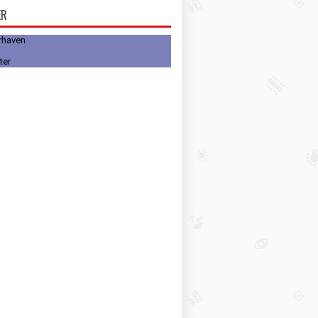
ER
rhaven