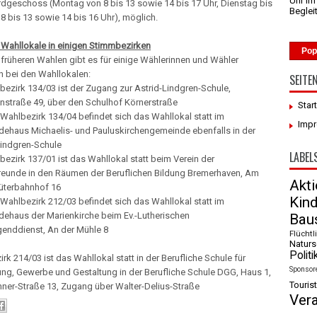
Uhr I
rdgeschoss (Montag von 8 bis 13 sowie 14 bis 17 Uhr, Dienstag bis
Beglei
 8 bis 13 sowie 14 bis 16 Uhr), möglich.
 Wahllokale in einigen Stimmbezirken
Pop
früheren Wahlen gibt es für einige Wählerinnen und Wähler
 bei den Wahllokalen:
SEITE
bezirk 134/03 ist der Zugang zur Astrid-Lindgren-Schule,
nstraße 49, über den Schulhof Körnerstraße
Star
 Wahlbezirk 134/04 befindet sich das Wahllokal statt im
Imp
ehaus Michaelis- und Pauluskirchengemeinde ebenfalls in der
Lindgren-Schule
LABEL
bezirk 137/01 ist das Wahllokal statt beim Verein der
reunde in den Räumen der Beruflichen Bildung Bremerhaven, Am
Akt
üterbahnhof 16
Kin
 Wahlbezirk 212/03 befindet sich das Wahllokal statt im
ehaus der Marienkirche beim Ev.-Lutherischen
Baus
genddienst, An der Mühle 8
Flüchtl
Naturs
Politi
rk 214/03 ist das Wahllokal statt in der Berufliche Schule für
Sponsor
ung, Gewerbe und Gestaltung in der Berufliche Schule DGG, Haus 1,
Tourist
ner-Straße 13, Zugang über Walter-Delius-Straße
Ver