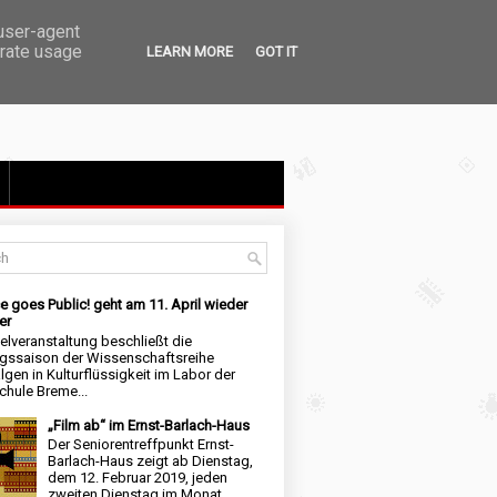
 user-agent
erate usage
LEARN MORE
GOT IT
e goes Public! geht am 11. April wieder
er
elveranstaltung beschließt die
ngssaison der Wissenschaftsreihe
lgen in Kulturflüssigkeit im Labor der
hule Breme...
„Film ab“ im Ernst-Barlach-Haus
Der Seniorentreffpunkt Ernst-
Barlach-Haus zeigt ab Dienstag,
dem 12. Februar 2019, jeden
zweiten Dienstag im Monat