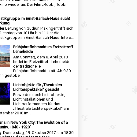
kino wieder an. Der Film „Robbi, Tobbi
tikgruppe im Ernst-Barlach-Haus sucht
rkung
der Leitung von Gudrun Plakinger trifft sich
Dienstag von 10 Uhr bis 11 Uhr die
tikgruppe im Ernst-Barlach-Haus. Intere...
Frühjahrsflohmarkt im Freizeittreff
Leherheide
Am Sonntag, dem 8. April 2018,
findet im Freizeittreff Leherheide
der traditionelle
Frühjahrsflohmarkt statt. Ab 9.30
nn gestöbe...
Lichtobjekte für „Theatrales
Lichterspektakel“ gesucht
Es werden noch Lichtobjekte,
Lichtinstallationen und
Lichtperformances für das
„Theatrale Lichterspektakel“ am
ptember 2018 im...
ns in New York City: The Evolution of a
ity, 1840 - 1920”
g: Donnerstag, 19. Oktober 2017, um 18.30