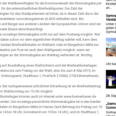
nt der Wahlberechtigten für die Kommunalwahl die Stimmabgabe per
Kinder
un...
 für die unterschiedlichen Briefwahlquoten: Die Zahl der
igten für das Stadtparlament ist höher, da in dieser Zahl die in der
Gymnas
meldeten UnionsbürgerInnen (6.435) enthalten sind. Als
Verstä
n und Bürger aus anderen Ländern der Europäischen Uninon sind sie
Unter 
jeden 
aler Ebene stimmberechtigt.
Gymnas
die vorzeitige Stimmabgabe nicht nur auf dem Postweg möglich. Wer
daten schon vor dem eigentlichen Wahltag wählen will, kann dies
 beiden Briefwahllokalen im Wahlamt oder im Bürgerbüro Mitte tun.
atenkür per Post ist nach dem Wahlgesetz möglich, wenn ein
tigter an der Stimmabgabe am Wahltag verhindert ist. Wichtig
Uhr ka
g auf Ausstellung eines Wahlscheins und der Briefwahlunterlagen
tens bis zum Freitag vor der Wahl, also bis zum 8. Mai 2015, im
d Ordnungsamt, Stadthaus 1, Postfach 210360, 27524 Bremerhaven,
 Bei nachgewiesener plötzlicher Erkrankung ist ein Briefwahlantrag
um Wahlsonntag um 15 Uhr möglich.
28. Se
ahlunterlagen können auch im Internet unter www.bremerhaven.de
erden. Die vorzeitige persönliche Stimmenabgabe ist in den beiden
„Germa
kalen im Bürgerbüro Mitte im Hanse Carré (Montag bis Freitag von 10
Commun
e 14 bis 18 Uhr, Sonnabend von 10 bis 14 Uhr), und im Stadthaus 1,
Vortra