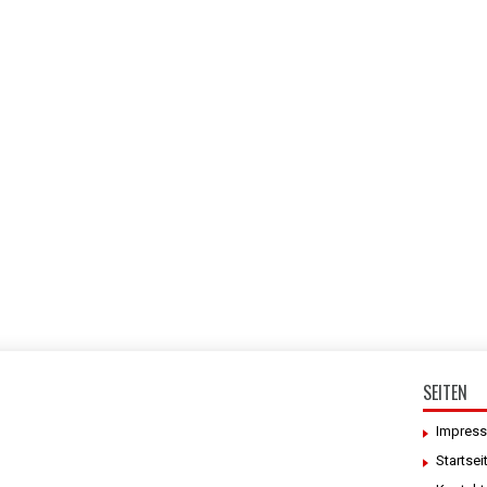
SEITEN
Impres
Startsei