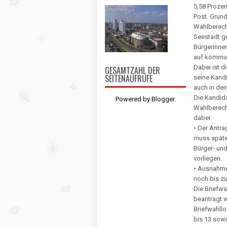
5,58 Proze
Post. Grund
Wahlberecht
Seestadt ge
Bürgerinne
auf kommun
Dabei ist 
GESAMTZAHL DER
SEITENAUFRUFE
seine Kandi
auch in den
Die Kandid
Powered by
Blogger
.
Wahlberech
dabei:
• Der Antra
muss spätes
Bürger- un
vorliegen.
• Ausnahme:
noch bis z
Die Briefw
beantragt w
Briefwahllo
bis 13 sowi