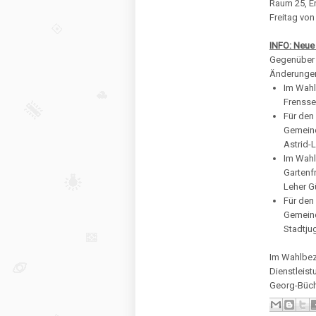
Raum 25, E
Freitag von
INFO: Neue
Gegenüber 
Änderungen
Im Wahl
Frensse
Für den
Gemeind
Astrid-
Im Wahl
Gartenf
Leher G
Für den
Gemeind
Stadtju
Im Wahlbezi
Dienstleist
Georg-Büch