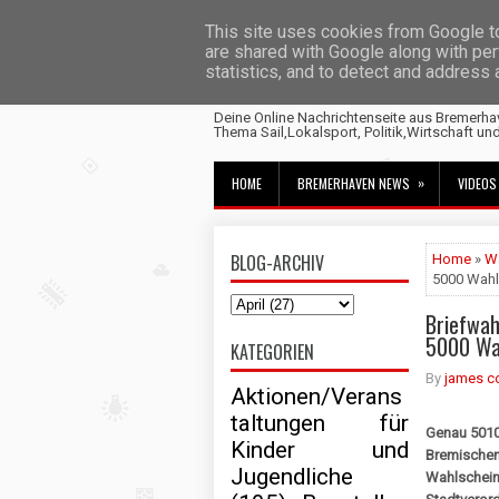
This site uses cookies from Google to 
are shared with Google along with per
statistics, and to detect and address
Fischtown News
Deine Online Nachrichtenseite aus Bremerha
Thema Sail,Lokalsport, Politik,Wirtschaft un
»
HOME
BREMERHAVEN NEWS
VIDEOS
BLOG-ARCHIV
Home
»
W
5000 Wahl
Briefwah
5000 Wa
KATEGORIEN
By
james c
Aktionen/Verans
taltungen für
Genau 5010
Kinder und
Bremischen
Jugendliche
Wahlscheine