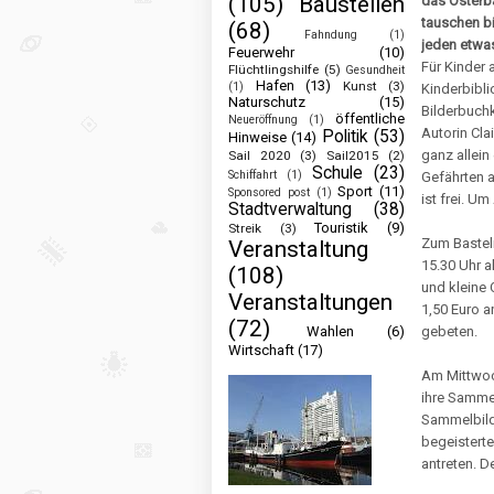
(105)
Baustellen
das Osterb
tauschen bi
(68)
Fahndung
(1)
jeden etwa
Feuerwehr
(10)
Für Kinder 
Flüchtlingshilfe
(5)
Gesundheit
Hafen
(13)
Kunst
(3)
(1)
Kinderbibli
Naturschutz
(15)
Bilderbuchk
öffentliche
Neueröffnung
(1)
Autorin Cla
Politik
(53)
Hinweise
(14)
ganz allein
Sail 2020
(3)
Sail2015
(2)
Schule
(23)
Schiffahrt
(1)
Gefährten a
Sport
(11)
Sponsored post
(1)
ist frei. U
Stadtverwaltung
(38)
Touristik
(9)
Streik
(3)
Zum Basteln
Veranstaltung
15.30 Uhr a
(108)
und kleine 
Veranstaltungen
1,50 Euro a
(72)
Wahlen
(6)
gebeten.
Wirtschaft
(17)
Am Mittwoch
ihre Samme
Sammelbilde
begeistert
antreten. Der