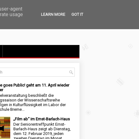
 user-agent
erate usage
LEARN MORE
GOT IT
e goes Public! geht am 11. April wieder
er
elveranstaltung beschließt die
ngssaison der Wissenschaftsreihe
lgen in Kulturflüssigkeit im Labor der
hule Breme...
„Film ab“ im Ernst-Barlach-Haus
Der Seniorentreffpunkt Ernst-
Barlach-Haus zeigt ab Dienstag,
dem 12. Februar 2019, jeden
zweiten Dienstag im Monat