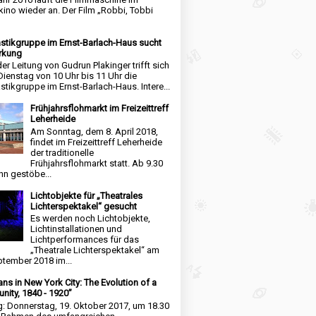
kino wieder an. Der Film „Robbi, Tobbi
tikgruppe im Ernst-Barlach-Haus sucht
rkung
der Leitung von Gudrun Plakinger trifft sich
Dienstag von 10 Uhr bis 11 Uhr die
tikgruppe im Ernst-Barlach-Haus. Intere...
Frühjahrsflohmarkt im Freizeittreff
Leherheide
Am Sonntag, dem 8. April 2018,
findet im Freizeittreff Leherheide
der traditionelle
Frühjahrsflohmarkt statt. Ab 9.30
nn gestöbe...
Lichtobjekte für „Theatrales
Lichterspektakel“ gesucht
Es werden noch Lichtobjekte,
Lichtinstallationen und
Lichtperformances für das
„Theatrale Lichterspektakel“ am
ptember 2018 im...
ns in New York City: The Evolution of a
ity, 1840 - 1920”
g: Donnerstag, 19. Oktober 2017, um 18.30