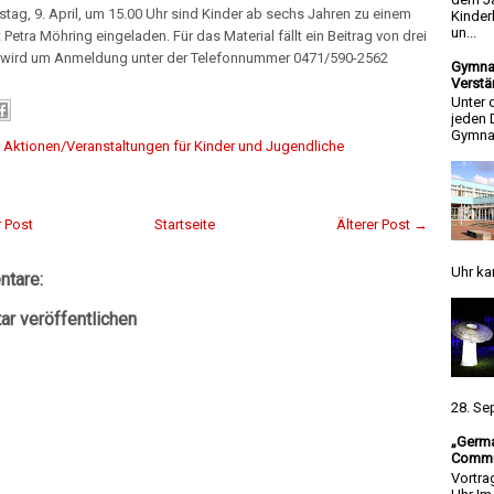
ag, 9. April, um 15.00 Uhr sind Kinder ab sechs Jahren zu einem
Kinder
un...
 Petra Möhring eingeladen. Für das Material fällt ein Beitrag von drei
s wird um Anmeldung unter der Telefonnummer 0471/590-2562
Gymnas
Verstä
Unter 
jeden 
Gymnas
:
Aktionen/Veranstaltungen für Kinder und Jugendliche
 Post
Startseite
Älterer Post →
Uhr ka
tare:
r veröffentlichen
28. Se
„Germa
Commun
Vortra