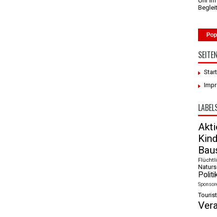
Uhr I
Beglei
Pop
SEITE
Star
Imp
LABEL
Akt
Kin
Baus
Flüchtl
Naturs
Politi
Sponsor
Tourist
Ver