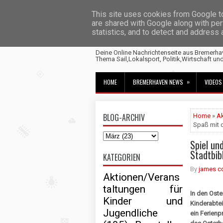
This site uses cookies from Google to 
are shared with Google along with per
statistics, and to detect and address
Fischtown News
Deine Online Nachrichtenseite aus Bremerha
Thema Sail,Lokalsport, Politik,Wirtschaft un
»
HOME
BREMERHAVEN NEWS
VIDEOS
BLOG-ARCHIV
Home
»
Ak
Spaß mit 
Spiel un
Stadtbib
KATEGORIEN
By
james c
Aktionen/Verans
taltungen für
In den Oster
Kinder und
Kinderabtei
Jugendliche
ein Ferien