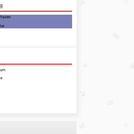
ER
rhaven
sum
te