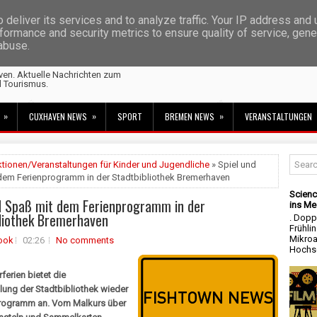
deliver its services and to analyze traffic. Your IP address and
formance and security metrics to ensure quality of service, gen
 abuse.
ven. Aktuelle Nachrichten zum
d Tourismus.
»
»
»
CUXHAVEN NEWS
SPORT
BREMEN NEWS
VERANSTALTUNGEN
tionen/Veranstaltungen für Kinder und Jugendliche
» Spiel und
dem Ferienprogramm in der Stadtbibliothek Bremerhaven
Scienc
d Spaß mit dem Ferienprogramm in der
ins Me
liothek Bremerhaven
. Dopp
Frühli
Mikroa
ook
02:26
No comments
Hochsc
ferien bietet die
lung der Stadtbibliothek wieder
programm an. Vom Malkurs über