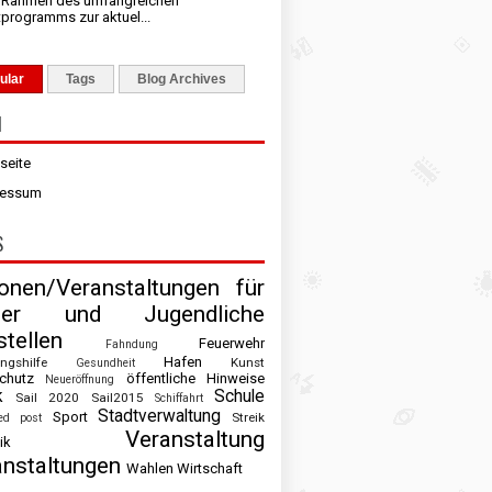
m Rahmen des umfangreichen
tprogramms zur aktuel...
ular
Tags
Blog Archives
N
tseite
ressum
S
ionen/Veranstaltungen für
der und Jugendliche
tellen
Feuerwehr
Fahndung
Hafen
ingshilfe
Kunst
Gesundheit
chutz
öffentliche Hinweise
Neueröffnung
k
Schule
Sail 2020
Sail2015
Schiffahrt
Stadtverwaltung
Sport
Streik
ed post
Veranstaltung
ik
anstaltungen
Wahlen
Wirtschaft