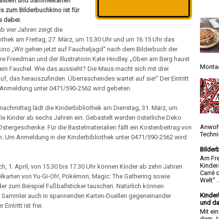
asteln und Sammelkarten
s zum Bilderbuchkino ist für
s dabei.
ab vier Jahren zeigt die
othek am Freitag, 27. März, um 15.30 Uhr und um 16.15 Uhr das
ino „Wir gehen jetzt auf Faucheljagd“ nach dem Bilderbuch der
ire Freedman und der Illustratorin Kate Hindley. „Oben am Berg haust
Montag
 ein Fauchel. Wie das aussieht? Die Maus macht sich mit drei
uf, das herauszufinden. Überraschendes wartet auf sie!“ Der Eintritt
m Anmeldung unter 0471/590-2562 wird gebeten.
achmittag lädt die Kinderbibliothek am Dienstag, 31. März, um
lle Kinder ab sechs Jahren ein. Gebastelt werden österliche Deko
Anwoh
Ostergeschenke. Für die Bastelmaterialien fällt ein Kostenbeitrag von
Techni
n. Um Anmeldung in der Kinderbibliothek unter 0471/590-2562 wird
Bilder
Am Fre
Kinder
, 1. April, von 15.30 bis 17.30 Uhr können Kinder ab zehn Jahren
Carré 
lkarten von Yu-Gi-Oh!, Pokémon, Magic: The Gathering sowie
Welt“ ..
r zum Beispiel Fußballsticker tauschen. Natürlich können
Kinder
e Sammler auch in spannenden Karten-Duellen gegeneinander
und da
 Eintritt ist frei.
Mit ei
dem Ja