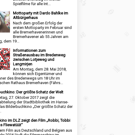
Spielfilme für alle Int...
Mottoparty mit Dardo Bahlke im
Altbürgerhaus
Nach dem großen Erfolg der
ersten Mottoparty im Februar sind
alle Bremerhavenerinnen und
Bremerhavener ab 55 Jahren am
, dem 19...
Informationen zum
Straßenausbau im Bredenweg
zwischen Lotjeweg und
Langmirjen
Am Montag, dem 28. Mai 2018,
können sich Eigentümer und
ner des Bredenwegs um 18 Uhr im
schen Rathaus Bremerhaven (Fährs...
buchkino: Der größte Schatz der Welt
itag, 27. Oktober 2017 zeigt die
abteilung der Stadtbibliothek im Hanse-
das Bilderbuchkino „Der größte Schatz der
.
kino im DLZ zeigt den Film „Robbi, Tobbi
s Fliewatüüt“
nem Film aus Deutschland und Belgien aus
hr 2016 läuft die Filmmaschine im