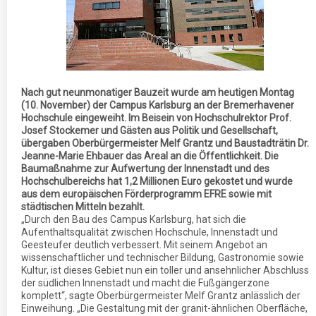
Nach gut neunmonatiger Bauzeit wurde am heutigen Montag
(10. November) der Campus Karlsburg an der Bremerhavener
Hochschule eingeweiht. Im Beisein von Hochschulrektor Prof.
Josef Stockemer und Gästen aus Politik und Gesellschaft,
übergaben Oberbürgermeister Melf Grantz und Baustadträtin Dr.
Jeanne-Marie Ehbauer das Areal an die Öffentlichkeit. Die
Baumaßnahme zur Aufwertung der Innenstadt und des
Hochschulbereichs hat 1,2 Millionen Euro gekostet und wurde
aus dem europäischen Förderprogramm EFRE sowie mit
städtischen Mitteln bezahlt.
„Durch den Bau des Campus Karlsburg, hat sich die
Aufenthaltsqualität zwischen Hochschule, Innenstadt und
Geesteufer deutlich verbessert. Mit seinem Angebot an
wissenschaftlicher und technischer Bildung, Gastronomie sowie
Kultur, ist dieses Gebiet nun ein toller und ansehnlicher Abschluss
der südlichen Innenstadt und macht die Fußgängerzone
komplett“, sagte Oberbürgermeister Melf Grantz anlässlich der
Einweihung. „Die Gestaltung mit der granit-ähnlichen Oberfläche,