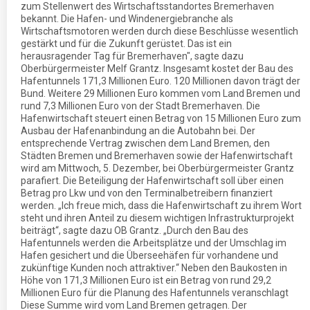
zum Stellenwert des Wirtschaftsstandortes Bremerhaven
bekannt. Die Hafen- und Windenergiebranche als
Wirtschaftsmotoren werden durch diese Beschlüsse wesentlich
gestärkt und für die Zukunft gerüstet. Das ist ein
herausragender Tag für Bremerhaven", sagte dazu
Oberbürgermeister Melf Grantz. Insgesamt kostet der Bau des
Hafentunnels 171,3 Millionen Euro. 120 Millionen davon trägt der
Bund. Weitere 29 Millionen Euro kommen vom Land Bremen und
rund 7,3 Millionen Euro von der Stadt Bremerhaven. Die
Hafenwirtschaft steuert einen Betrag von 15 Millionen Euro zum
Ausbau der Hafenanbindung an die Autobahn bei. Der
entsprechende Vertrag zwischen dem Land Bremen, den
Städten Bremen und Bremerhaven sowie der Hafenwirtschaft
wird am Mittwoch, 5. Dezember, bei Oberbürgermeister Grantz
parafiert. Die Beteiligung der Hafenwirtschaft soll über einen
Betrag pro Lkw und von den Terminalbetreibern finanziert
werden. „Ich freue mich, dass die Hafenwirtschaft zu ihrem Wort
steht und ihren Anteil zu diesem wichtigen Infrastrukturprojekt
beiträgt“, sagte dazu OB Grantz. „Durch den Bau des
Hafentunnels werden die Arbeitsplätze und der Umschlag im
Hafen gesichert und die Überseehäfen für vorhandene und
zukünftige Kunden noch attraktiver.“ Neben den Baukosten in
Höhe von 171,3 Millionen Euro ist ein Betrag von rund 29,2
Millionen Euro für die Planung des Hafentunnels veranschlagt
Diese Summe wird vom Land Bremen getragen. Der