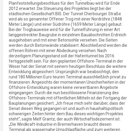
Planfeststellungsbeschluss für den Tunnelbau wird für Ende
2012 erwartet. Die Steuerung des Projektes liegt bei der
städtischen Gesellschaft BIS. Der Tunnel Cherbourger Straße
wird als so genannter Offener Trog mit einer Nordröhre (1848
Meter Länge) und einer Südröhre (1659 Meter Länge) gebaut.
Bei der Trogbauweise wird für die Tunnelführung in einer Art
langgestreckter Baugrube in einzelnen Bauabschnitten Erdreich
ausgehoben und mit einer Betonsohle versehen. Die Seiten
werden durch Betonwände stabilisiert. Abschließend werden die
offenen Röhren mit einer Abdeckung versehen. Nach
derzeitigem Planungsstand soll der Hafentunnel bis 2016
fertiggestellt sein. Für den geplanten Offshore-Terminal in der
Weser hat der Senat mit seinem heutigen Beschluss die weitere
Entwicklung abgesichert. Ursprünglich war beabsichtigt, den
rund 180 Millionen Euro teuren Terminal ausschließlich privat zu
finanzieren. Angesichts der momentanen Unsicherheiten in der
Offshore-Entwicklung waren keine verwertbaren Angebote
eingegangen. Durch die nun beschlossene Finanzierung des
Offshore-Terminals mit öffentlichen Mitteln ist der Fortgang der
Bauplanungen gesichert. „Ich freue mich sehr darüber, dass der
Senat diesen Weg gegangen ist und auch in haushaltspolitisch
schwierigen Zeiten hinter dem Bau dieses wichtigen Projektes
steht“, sagte Melf Grantz, der auch Wirtschaftsdezernent ist.
„Die Windkraft-Industrie in Bremerhaven braucht diesen
Terminal als wassernahe Umschlagfläche und zum weiteren