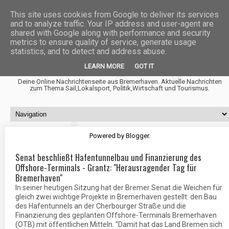
This site uses cookies from Google to deliver its services
and to analyze traffic. Your IP address and user-agent are
shared with Google along with performance and security
metrics to ensure quality of service, generate usage
statistics, and to detect and address abuse.
Fischtown News
LEARN MORE
GOT IT
Deine Online Nachrichtenseite aus Bremerhaven. Aktuelle Nachrichten
zum Thema Sail,Lokalsport, Politik,Wirtschaft und Tourismus.
Powered by
Blogger
.
Senat beschließt Hafentunnelbau und Finanzierung des
Offshore-Terminals - Grantz: "Herausragender Tag für
Bremerhaven"
In seiner heutigen Sitzung hat der Bremer Senat die Weichen für
gleich zwei wichtige Projekte in Bremerhaven gestellt: den Bau
des Hafentunnels an der Cherbourger Straße und die
Finanzierung des geplanten Offshore-Terminals Bremerhaven
(OTB) mit öffentlichen Mitteln. "Damit hat das Land Bremen sich