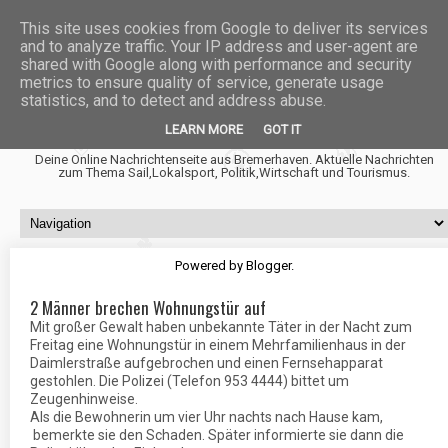
This site uses cookies from Google to deliver its services
and to analyze traffic. Your IP address and user-agent are
shared with Google along with performance and security
metrics to ensure quality of service, generate usage
statistics, and to detect and address abuse.
Fischtown News
LEARN MORE
GOT IT
Deine Online Nachrichtenseite aus Bremerhaven. Aktuelle Nachrichten
zum Thema Sail,Lokalsport, Politik,Wirtschaft und Tourismus.
Powered by
Blogger
.
2 Männer brechen Wohnungstür auf
Mit großer Gewalt haben unbekannte Täter in der Nacht zum
Freitag eine Wohnungstür in einem Mehrfamilienhaus in der
Daimlerstraße aufgebrochen und einen Fernsehapparat
gestohlen. Die Polizei (Telefon 953 4444) bittet um
Zeugenhinweise.
Als die Bewohnerin um vier Uhr nachts nach Hause kam,
bemerkte sie den Schaden. Später informierte sie dann die