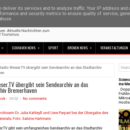
deliver its services and to analyze traffic. Your IP address and
formance and security metrics to ensure quality of service, gen
 abuse.
ven. Aktuelle Nachrichten zum
d Tourismus.
»
»
»
CUXHAVEN NEWS
SPORT
BREMEN NEWS
VERANSTALTUNGEN
Radio Weser.TV übergibt sein Sendearchiv an das Stadtarchiv
ven
Scienc
ser.TV übergibt sein Sendearchiv an das
ins Me
chiv Bremerhaven
. Dopp
Frühli
Mikroa
ook
04:02
No comments
Hochsc
r.TV gibt sein umfangreiches Sendearchiv an das Stadtarchiv