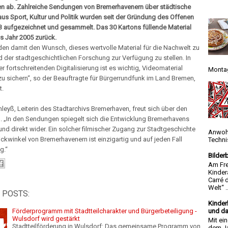
n ab. Zahlreiche Sendungen von Bremerhavenern über städtische
aus Sport, Kultur und Politik wurden seit der Gründung des Offenen
3 aufgezeichnet und gesammelt. Das 30 Kartons füllende Material
ins Jahr 2005 zurück.
den damit den Wunsch, dieses wertvolle Material für die Nachwelt zu
d der stadtgeschichtlichen Forschung zur Verfügung zu stellen. In
der fortschreitenden Digitalisierung ist es wichtig, Videomaterial
Montag
 zu sichern“, so der Beauftragte für Bürgerrundfunk im Land Bremen,
t.
ahleyß, Leiterin des Stadtarchivs Bremerhaven, freut sich über den
 „In den Sendungen spiegelt sich die Entwicklung Bremerhavens
und direkt wider. Ein solcher filmischer Zugang zur Stadtgeschichte
Anwoh
ckwinkel von Bremerhavenern ist einzigartig und auf jeden Fall
Techni
g.“
Bilder
Am Fre
Kinder
Carré 
Welt“ ..
 POSTS:
Kinder
Förderprogramm mit Stadtteilcharakter und Bürgerbeteiligung -
und da
Wulsdorf wird gestärkt
Mit ei
Stadtteilförderung in Wulsdorf: Das gemeinsame Programm von
dem Ja