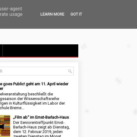
 user-agent
erate usage
LEARN MORE
GOT IT
e goes Public! geht am 11. April wieder
er
elveranstaltung beschließt die
ngssaison der Wissenschaftsreihe
lgen in Kulturflüssigkeit im Labor der
hule Breme...
„Film ab“ im Ernst-Barlach-Haus
Der Seniorentreffpunkt Ernst-
Barlach-Haus zeigt ab Dienstag,
dem 12. Februar 2019, jeden
zweiten Dienstag im Monat