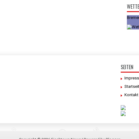
WETT
Breme
SEITEN
Impres
Startsei
Kontakt