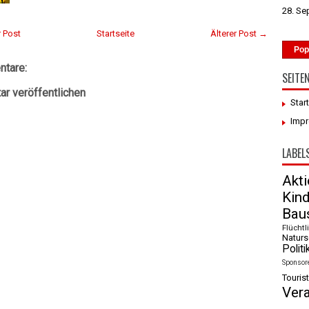
28. Se
 Post
Startseite
Älterer Post →
Pop
tare:
SEITE
r veröffentlichen
Star
Imp
LABEL
Akt
Kin
Baus
Flüchtl
Naturs
Politi
Sponsor
Tourist
Ver