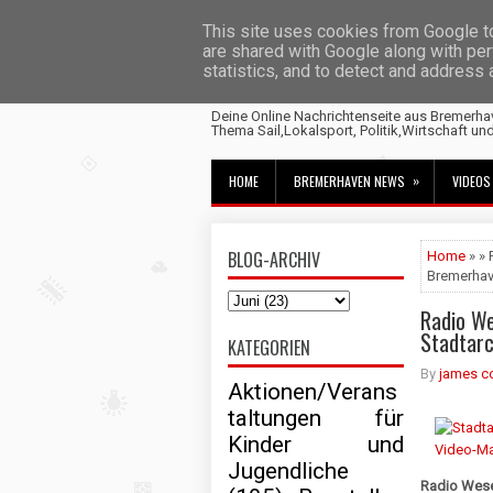
This site uses cookies from Google to 
are shared with Google along with per
statistics, and to detect and address
Fischtown News
Deine Online Nachrichtenseite aus Bremerha
Thema Sail,Lokalsport, Politik,Wirtschaft un
»
HOME
BREMERHAVEN NEWS
VIDEOS
BLOG-ARCHIV
Home
» » 
Bremerha
Radio We
Stadtar
KATEGORIEN
By
james c
Aktionen/Verans
taltungen für
Kinder und
Jugendliche
Radio Wese