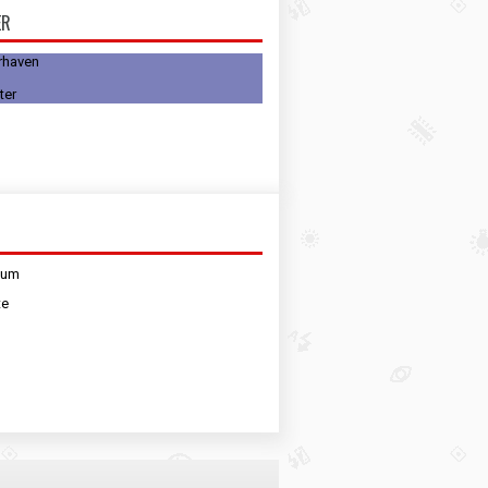
ER
rhaven
sum
te