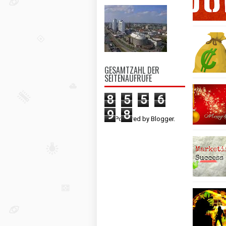
GESAMTZAHL DER
SEITENAUFRUFE
8
5
5
6
9
8
Powered by
Blogger
.