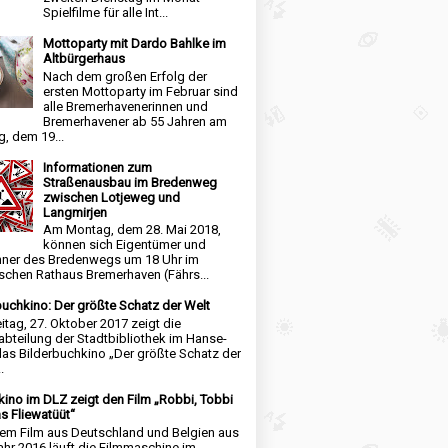
Spielfilme für alle Int...
Mottoparty mit Dardo Bahlke im
Altbürgerhaus
Nach dem großen Erfolg der
ersten Mottoparty im Februar sind
alle Bremerhavenerinnen und
Bremerhavener ab 55 Jahren am
, dem 19...
Informationen zum
Straßenausbau im Bredenweg
zwischen Lotjeweg und
Langmirjen
Am Montag, dem 28. Mai 2018,
können sich Eigentümer und
ner des Bredenwegs um 18 Uhr im
schen Rathaus Bremerhaven (Fährs...
buchkino: Der größte Schatz der Welt
itag, 27. Oktober 2017 zeigt die
abteilung der Stadtbibliothek im Hanse-
das Bilderbuchkino „Der größte Schatz der
.
kino im DLZ zeigt den Film „Robbi, Tobbi
s Fliewatüüt“
nem Film aus Deutschland und Belgien aus
hr 2016 läuft die Filmmaschine im