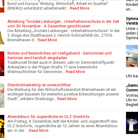
Bund und Europa "Bildung, Wirtschaft, Arbeit im Quartier"
Kinder
(BIWAQ) unterstützt arbeitsmarkt…
Read More
un...
Gymnas
Abteilung "Soziale Leistungen - Unterhaltsvorschuss in der Zeit
Verstä
vom 30. November - 4. Dezember geschlossen
Unter 
Die Abteilung „Soziale Leistungen - Unterhaltsvorschuss“ in der
jeden 
3. Etage des Stadthauses 2, Hinrich-Schmalfeldt-Str., 27576
Gymnas
Bremerhaven d…
Read More
Buntes und Besinnliches am Heiligabend - Seniorinnen und
Senioren sind herzlich eingeladen
Traditionell findet auch in diesem Jahr im Seniorentreffpunkt
Ankerplatz in der Prager Straße 71 eine besinnliche
Weihnachtsfeier für Seniorinne…
Read More
Uhr ka
Standortmarketing ist unverzichtbar
„Germa
Die Werbung für den Wirtschaftsstandort Bremerhaven ist ein
Commun
wichtiger Baustein für weiterhin positive Entwicklungen unserer
Vortra
Stadt", erklärte Oberbürge…
Read More
Uhr I
Beglei
Abenddisco für Jugendliche im DLZ Grünhöfe
Am Freitag, 4. Dezember, lädt der Kinder- und Jugendtreff des
DLZ Grünhöfe, Jugendliche ab 12 Jahren zu einer Abenddisco
ein. In der …
Read More