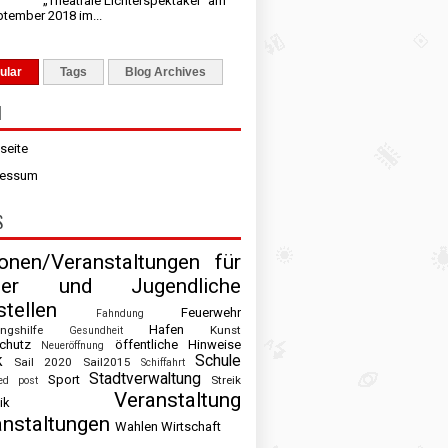
„Theatrale Lichterspektakel“ am
ptember 2018 im...
ular
Tags
Blog Archives
N
tseite
ressum
S
ionen/Veranstaltungen für
der und Jugendliche
tellen
Feuerwehr
Fahndung
Hafen
ingshilfe
Kunst
Gesundheit
chutz
öffentliche Hinweise
Neueröffnung
k
Schule
Sail 2020
Sail2015
Schiffahrt
Stadtverwaltung
Sport
Streik
ed post
Veranstaltung
ik
anstaltungen
Wahlen
Wirtschaft