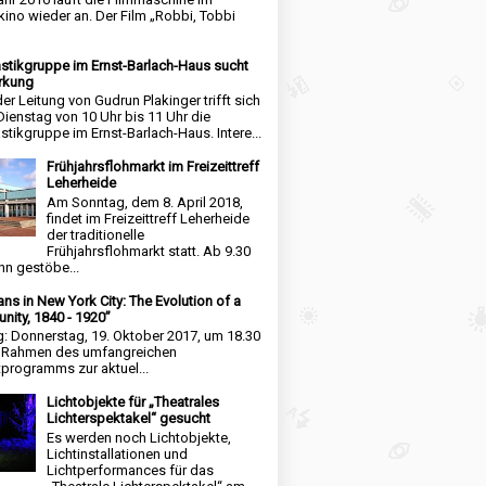
kino wieder an. Der Film „Robbi, Tobbi
tikgruppe im Ernst-Barlach-Haus sucht
rkung
der Leitung von Gudrun Plakinger trifft sich
Dienstag von 10 Uhr bis 11 Uhr die
tikgruppe im Ernst-Barlach-Haus. Intere...
Frühjahrsflohmarkt im Freizeittreff
Leherheide
Am Sonntag, dem 8. April 2018,
findet im Freizeittreff Leherheide
der traditionelle
Frühjahrsflohmarkt statt. Ab 9.30
nn gestöbe...
ns in New York City: The Evolution of a
ity, 1840 - 1920”
g: Donnerstag, 19. Oktober 2017, um 18.30
m Rahmen des umfangreichen
tprogramms zur aktuel...
Lichtobjekte für „Theatrales
Lichterspektakel“ gesucht
Es werden noch Lichtobjekte,
Lichtinstallationen und
Lichtperformances für das