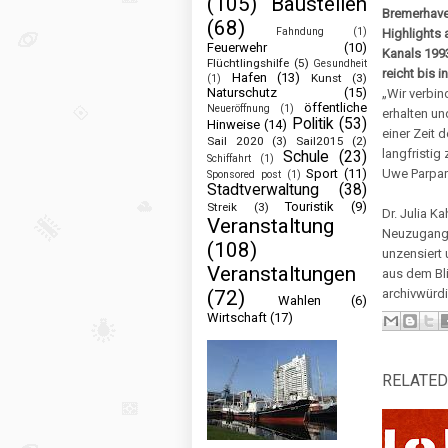
(105)
Baustellen
Bremerhave
(68)
Fahndung
(1)
Highlights 
Feuerwehr
(10)
Kanals 199
Flüchtlingshilfe
(5)
Gesundheit
reicht bis 
Hafen
(13)
Kunst
(3)
(1)
Naturschutz
(15)
„Wir verbin
öffentliche
Neueröffnung
(1)
erhalten un
Politik
(53)
Hinweise
(14)
einer Zeit 
Sail 2020
(3)
Sail2015
(2)
langfristig
Schule
(23)
Schiffahrt
(1)
Sport
(11)
Uwe Parpar
Sponsored post
(1)
Stadtverwaltung
(38)
Touristik
(9)
Streik
(3)
Dr. Julia K
Veranstaltung
Neuzugang.
(108)
unzensiert 
Veranstaltungen
aus dem Bli
(72)
archivwürdi
Wahlen
(6)
Wirtschaft
(17)
RELATED